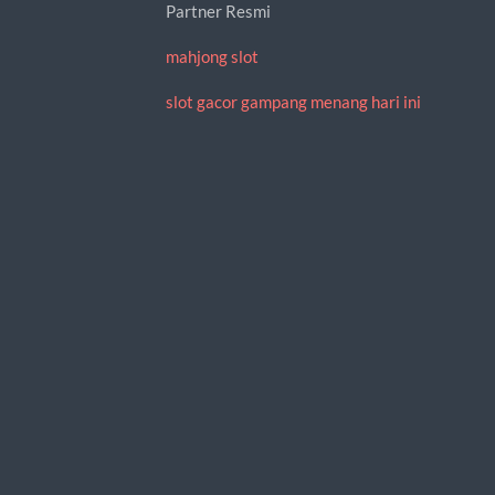
Partner Resmi
mahjong slot
slot gacor gampang menang hari ini