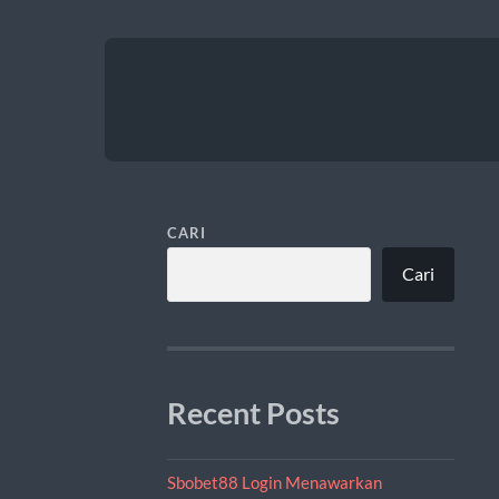
CARI
Cari
Recent Posts
Sbobet88 Login Menawarkan