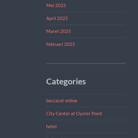
Mei 2025
April 2025
Maret 2025
Februari 2025
Categories
baccarat online
City Center at Oyster Point
hotel