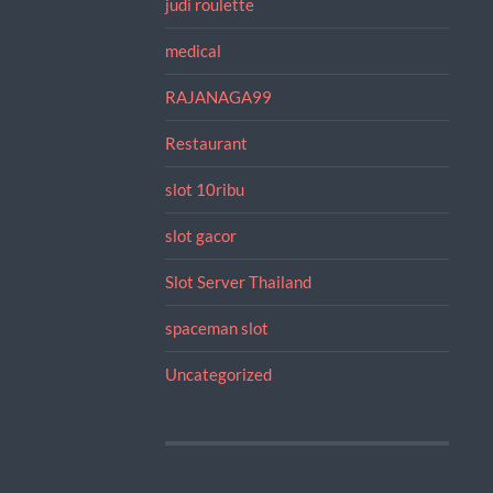
judi roulette
medical
RAJANAGA99
Restaurant
slot 10ribu
slot gacor
Slot Server Thailand
spaceman slot
Uncategorized