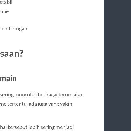
stabil
game
lebih ringan.
asaan?
emain
 sering muncul di berbagai forum atau
e tertentu, ada juga yang yakin
al tersebut lebih sering menjadi