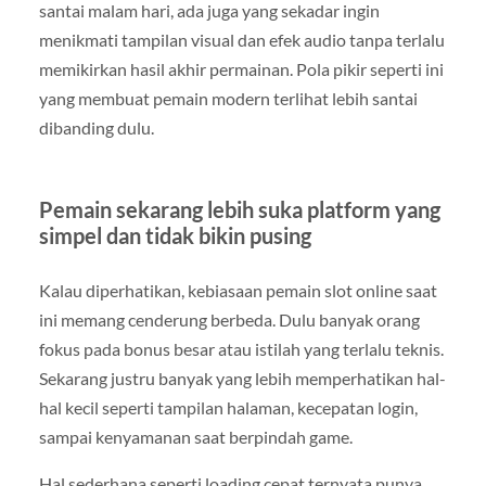
santai malam hari, ada juga yang sekadar ingin
menikmati tampilan visual dan efek audio tanpa terlalu
memikirkan hasil akhir permainan. Pola pikir seperti ini
yang membuat pemain modern terlihat lebih santai
dibanding dulu.
Pemain sekarang lebih suka platform yang
simpel dan tidak bikin pusing
Kalau diperhatikan, kebiasaan pemain slot online saat
ini memang cenderung berbeda. Dulu banyak orang
fokus pada bonus besar atau istilah yang terlalu teknis.
Sekarang justru banyak yang lebih memperhatikan hal-
hal kecil seperti tampilan halaman, kecepatan login,
sampai kenyamanan saat berpindah game.
Hal sederhana seperti loading cepat ternyata punya