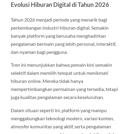
Evolusi Hiburan Digital di Tahun 2026
Tahun 2026 menjadi periode yang menarik bagi
perkembangan industri hiburan digital. Semakin
banyak platform yang berusaha menghadirkan
pengalaman bermain yang lebih personal, interaktif,
dan nyaman bagi pengguna.
Tren ini menunjukkan bahwa pemain kini semakin
selektif dalam memilih tempat untuk menikmati
hiburan online. Mereka tidak hanya
mempertimbangkan permainan yang tersedia, tetapi
juga kualitas pengalaman secara keseluruhan.
Dalam situasi seperti ini, platform yang mampu
menggabungkan teknologi modern, variasi konten,
atmosfer komunitas yang aktif, serta pengalaman