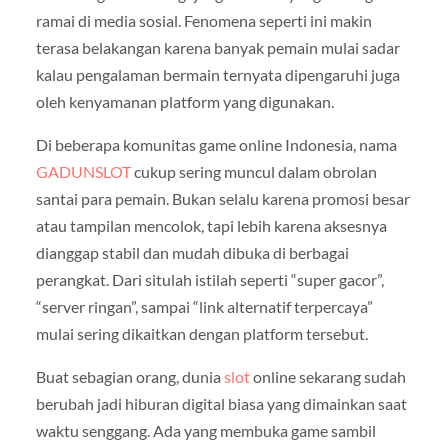
ramai di media sosial. Fenomena seperti ini makin
terasa belakangan karena banyak pemain mulai sadar
kalau pengalaman bermain ternyata dipengaruhi juga
oleh kenyamanan platform yang digunakan.
Di beberapa komunitas game online Indonesia, nama
GADUNSLOT
cukup sering muncul dalam obrolan
santai para pemain. Bukan selalu karena promosi besar
atau tampilan mencolok, tapi lebih karena aksesnya
dianggap stabil dan mudah dibuka di berbagai
perangkat. Dari situlah istilah seperti “super gacor”,
“server ringan”, sampai “link alternatif terpercaya”
mulai sering dikaitkan dengan platform tersebut.
Buat sebagian orang, dunia
slot
online sekarang sudah
berubah jadi hiburan digital biasa yang dimainkan saat
waktu senggang. Ada yang membuka game sambil