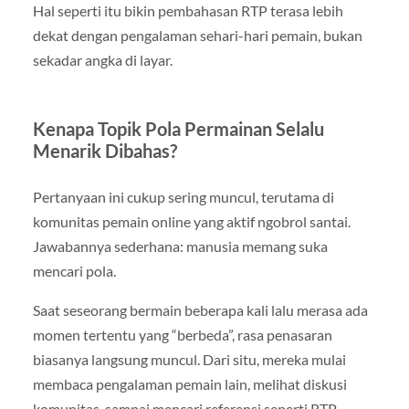
Hal seperti itu bikin pembahasan RTP terasa lebih
dekat dengan pengalaman sehari-hari pemain, bukan
sekadar angka di layar.
Kenapa Topik Pola Permainan Selalu
Menarik Dibahas?
Pertanyaan ini cukup sering muncul, terutama di
komunitas pemain online yang aktif ngobrol santai.
Jawabannya sederhana: manusia memang suka
mencari pola.
Saat seseorang bermain beberapa kali lalu merasa ada
momen tertentu yang “berbeda”, rasa penasaran
biasanya langsung muncul. Dari situ, mereka mulai
membaca pengalaman pemain lain, melihat diskusi
komunitas, sampai mencari referensi seperti RTP