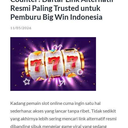
Resmi Paling Trusted untuk
Pemburu Big Win Indonesia
11/05/2026
Kadang pemain slot online cuma ingin satu hal
sederhana: akses yang lancar tanpa ribet. Tidak sedikit
yang akhirnya lebih sering mencari link alternatif resmi
dibanding sibuk mengejar game viral yang sedang