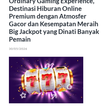
Ordinary Gaming Experience,
Destinasi Hiburan Online
Premium dengan Atmosfer
Gacor dan Kesempatan Meraih
Big Jackpot yang Dinati Banyak
Pemain
30/05/2026