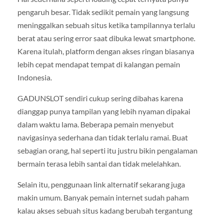
pengaruh besar. Tidak sedikit pemain yang langsung
meninggalkan sebuah situs ketika tampilannya terlalu
berat atau sering error saat dibuka lewat smartphone.
Karena itulah, platform dengan akses ringan biasanya
lebih cepat mendapat tempat di kalangan pemain
Indonesia.
GADUNSLOT sendiri cukup sering dibahas karena
dianggap punya tampilan yang lebih nyaman dipakai
dalam waktu lama. Beberapa pemain menyebut
navigasinya sederhana dan tidak terlalu ramai. Buat
sebagian orang, hal seperti itu justru bikin pengalaman
bermain terasa lebih santai dan tidak melelahkan.
Selain itu, penggunaan link alternatif sekarang juga
makin umum. Banyak pemain internet sudah paham
kalau akses sebuah situs kadang berubah tergantung