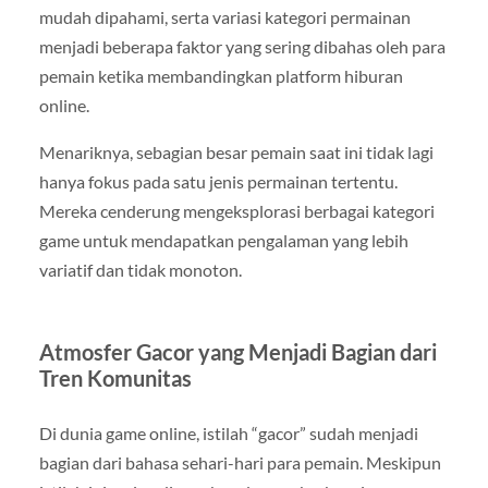
mudah dipahami, serta variasi kategori permainan
menjadi beberapa faktor yang sering dibahas oleh para
pemain ketika membandingkan platform hiburan
online.
Menariknya, sebagian besar pemain saat ini tidak lagi
hanya fokus pada satu jenis permainan tertentu.
Mereka cenderung mengeksplorasi berbagai kategori
game untuk mendapatkan pengalaman yang lebih
variatif dan tidak monoton.
Atmosfer Gacor yang Menjadi Bagian dari
Tren Komunitas
Di dunia game online, istilah “gacor” sudah menjadi
bagian dari bahasa sehari-hari para pemain. Meskipun