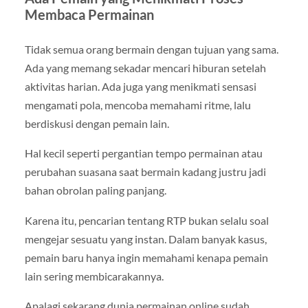
Membaca Permainan
Tidak semua orang bermain dengan tujuan yang sama.
Ada yang memang sekadar mencari hiburan setelah
aktivitas harian. Ada juga yang menikmati sensasi
mengamati pola, mencoba memahami ritme, lalu
berdiskusi dengan pemain lain.
Hal kecil seperti pergantian tempo permainan atau
perubahan suasana saat bermain kadang justru jadi
bahan obrolan paling panjang.
Karena itu, pencarian tentang RTP bukan selalu soal
mengejar sesuatu yang instan. Dalam banyak kasus,
pemain baru hanya ingin memahami kenapa pemain
lain sering membicarakannya.
Apalagi sekarang dunia permainan online sudah