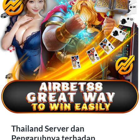
Thailand Server dan
Pengaruhnya terhadap