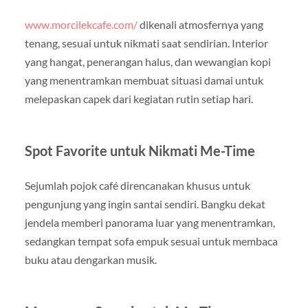
www.morcilekcafe.com/
dikenali atmosfernya yang
tenang, sesuai untuk nikmati saat sendirian. Interior
yang hangat, penerangan halus, dan wewangian kopi
yang menentramkan membuat situasi damai untuk
melepaskan capek dari kegiatan rutin setiap hari.
Spot Favorite untuk Nikmati Me-Time
Sejumlah pojok café direncanakan khusus untuk
pengunjung yang ingin santai sendiri. Bangku dekat
jendela memberi panorama luar yang menentramkan,
sedangkan tempat sofa empuk sesuai untuk membaca
buku atau dengarkan musik.