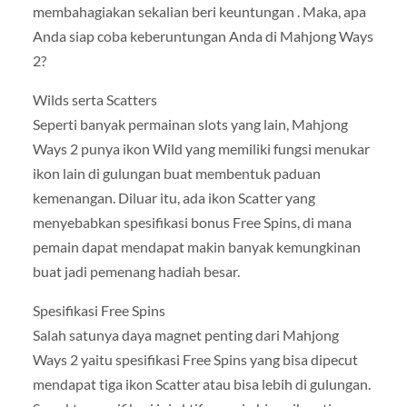
membahagiakan sekalian beri keuntungan . Maka, apa
Anda siap coba keberuntungan Anda di Mahjong Ways
2?
Wilds serta Scatters
Seperti banyak permainan slots yang lain, Mahjong
Ways 2 punya ikon Wild yang memiliki fungsi menukar
ikon lain di gulungan buat membentuk paduan
kemenangan. Diluar itu, ada ikon Scatter yang
menyebabkan spesifikasi bonus Free Spins, di mana
pemain dapat mendapat makin banyak kemungkinan
buat jadi pemenang hadiah besar.
Spesifikasi Free Spins
Salah satunya daya magnet penting dari Mahjong
Ways 2 yaitu spesifikasi Free Spins yang bisa dipecut
mendapat tiga ikon Scatter atau bisa lebih di gulungan.