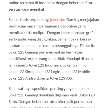
online terhebat di Indonesia dengan beberapa fitur
teratas yang memikat.
Selaku basis terpandang,
joker slot
Gaming menjajakan
bermacam macam permainan slots online yang
memikat serta melipur. Dengan kesempurnaan grafis
serta audio yang disuguhkan, pemain bakal berasa
seakan-akan main di casino sesungguhnya. Diluar itu,
Joker123 Gaming pun menjajakan bermacam
spesifikasi teratas yang akan tidak dihadapi di basis
lain, seperti Joker123 Indonesia, Joker Gaming,
Joker123 Slots, Joker123 Login, Joker123 Mobile,
Joker123 Android, serta Joker123 iOS.
Salah satunya spesifikasi penting yang membikin
Joker123 Gaming demikian digemari yaitu Joker123
Slots. Dengan beberapa ratus alternatif permainan
slots yang siap, pemain bisa memutuskan permainan