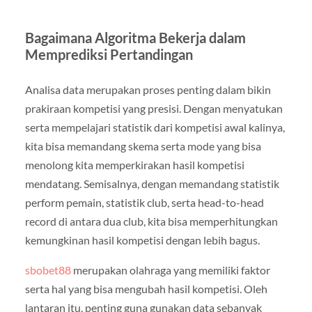
Bagaimana Algoritma Bekerja dalam
Memprediksi Pertandingan
Analisa data merupakan proses penting dalam bikin
prakiraan kompetisi yang presisi. Dengan menyatukan
serta mempelajari statistik dari kompetisi awal kalinya,
kita bisa memandang skema serta mode yang bisa
menolong kita memperkirakan hasil kompetisi
mendatang. Semisalnya, dengan memandang statistik
perform pemain, statistik club, serta head-to-head
record di antara dua club, kita bisa memperhitungkan
kemungkinan hasil kompetisi dengan lebih bagus.
sbobet88
merupakan olahraga yang memiliki faktor
serta hal yang bisa mengubah hasil kompetisi. Oleh
lantaran itu, penting guna gunakan data sebanyak