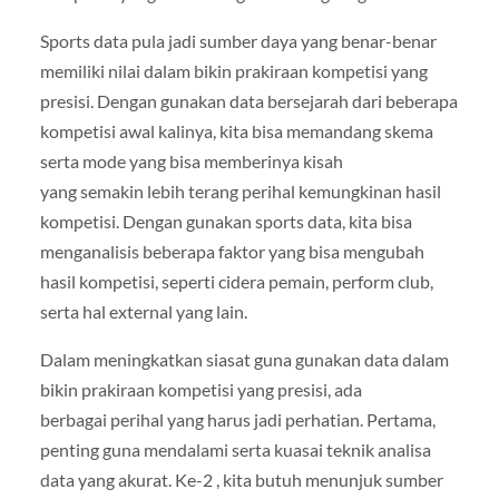
Sports data pula jadi sumber daya yang benar-benar
memiliki nilai dalam bikin prakiraan kompetisi yang
presisi. Dengan gunakan data bersejarah dari beberapa
kompetisi awal kalinya, kita bisa memandang skema
serta mode yang bisa memberinya kisah
yang semakin lebih terang perihal kemungkinan hasil
kompetisi. Dengan gunakan sports data, kita bisa
menganalisis beberapa faktor yang bisa mengubah
hasil kompetisi, seperti cidera pemain, perform club,
serta hal external yang lain.
Dalam meningkatkan siasat guna gunakan data dalam
bikin prakiraan kompetisi yang presisi, ada
berbagai perihal yang harus jadi perhatian. Pertama,
penting guna mendalami serta kuasai teknik analisa
data yang akurat. Ke-2 , kita butuh menunjuk sumber