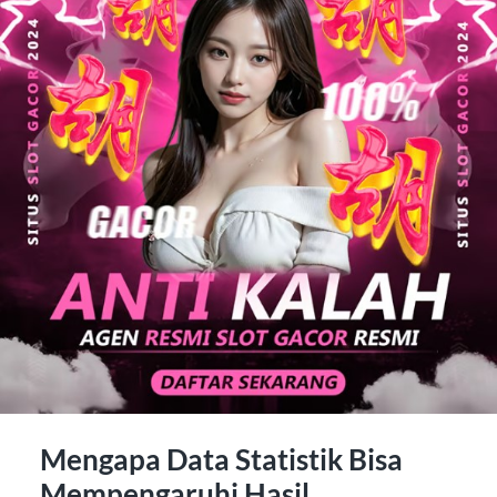
Mengapa Data Statistik Bisa
Mempengaruhi Hasil