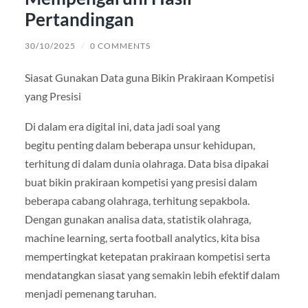
Pertandingan
30/10/2025
/
0 COMMENTS
Siasat Gunakan Data guna Bikin Prakiraan Kompetisi
yang Presisi
Di dalam era digital ini, data jadi soal yang
begitu penting dalam beberapa unsur kehidupan,
terhitung di dalam dunia olahraga. Data bisa dipakai
buat bikin prakiraan kompetisi yang presisi dalam
beberapa cabang olahraga, terhitung sepakbola.
Dengan gunakan analisa data, statistik olahraga,
machine learning, serta football analytics, kita bisa
mempertingkat ketepatan prakiraan kompetisi serta
mendatangkan siasat yang semakin lebih efektif dalam
menjadi pemenang taruhan.