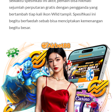
Sewaktu spesifikasi ini aktif, pemain bisa nikmati
sejumlah perputaran gratis dengan pengganda yang
bertambah tiap kali ikon Wild tampil. Spesifikasi ini
begitu berfaedah sebab bisa menciptakan kemenangan
begitu besar.