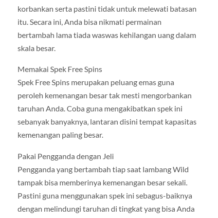
korbankan serta pastini tidak untuk melewati batasan
itu. Secara ini, Anda bisa nikmati permainan
bertambah lama tiada waswas kehilangan uang dalam
skala besar.
Memakai Spek Free Spins
Spek Free Spins merupakan peluang emas guna
peroleh kemenangan besar tak mesti mengorbankan
taruhan Anda. Coba guna mengakibatkan spek ini
sebanyak banyaknya, lantaran disini tempat kapasitas
kemenangan paling besar.
Pakai Pengganda dengan Jeli
Pengganda yang bertambah tiap saat lambang Wild
tampak bisa memberinya kemenangan besar sekali.
Pastini guna menggunakan spek ini sebagus-baiknya
dengan melindungi taruhan di tingkat yang bisa Anda