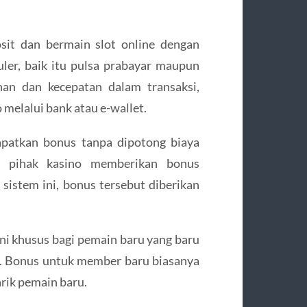
t dan bermain slot online dengan
ler, baik itu pulsa prabayar maupun
an dan kecepatan dalam transaksi,
 melalui bank atau e-wallet.
patkan bonus tanpa dipotong biaya
t, pihak kasino memberikan bonus
sistem ini, bonus tersebut diberikan
 khusus bagi pemain baru yang baru
tu. Bonus untuk member baru biasanya
rik pemain baru.