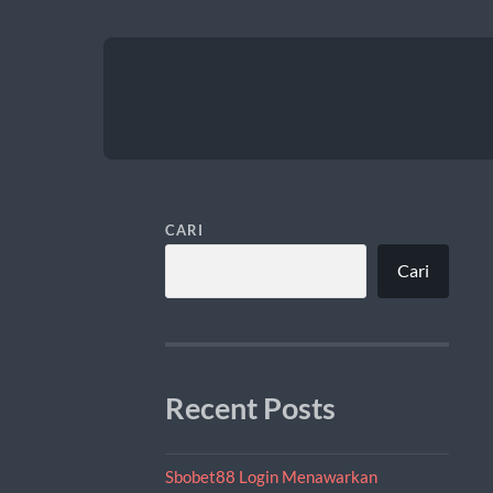
CARI
Cari
Recent Posts
Sbobet88 Login Menawarkan