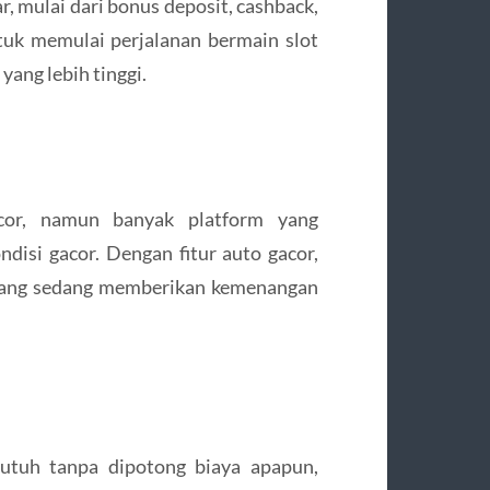
 mulai dari bonus deposit, cashback,
ntuk memulai perjalanan bermain slot
ang lebih tinggi.
or, namun banyak platform yang
isi gacor. Dengan fitur auto gacor,
yang sedang memberikan kemenangan
 utuh tanpa dipotong biaya apapun,