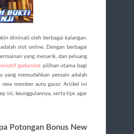
akin diminati oleh berbagai kalangan.
adalah slot online. Dengan berbagai
permainan yang menarik, dan peluang
ternatif gadunslot
pilihan utama bagi
baru yang memudahkan pemain adalah
 new member auto gacor. Artikel ini
 ini, keunggulannya, serta tips agar
anpa Potongan Bonus New