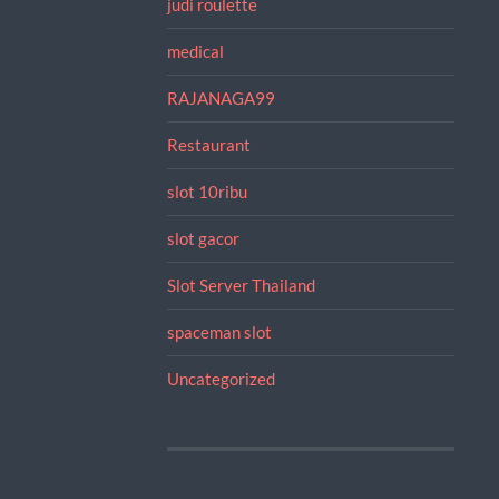
judi roulette
medical
RAJANAGA99
Restaurant
slot 10ribu
slot gacor
Slot Server Thailand
spaceman slot
Uncategorized