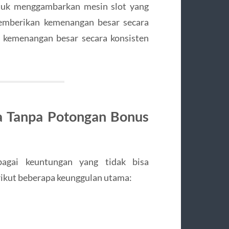
ntuk menggambarkan mesin slot yang
memberikan kemenangan besar secara
 kemenangan besar secara konsisten
sa Tanpa Potongan Bonus
agai keuntungan yang tidak bisa
erikut beberapa keunggulan utama: