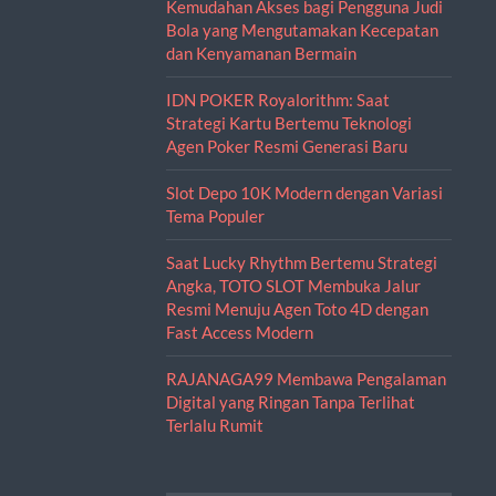
Kemudahan Akses bagi Pengguna Judi
Bola yang Mengutamakan Kecepatan
dan Kenyamanan Bermain
IDN POKER Royalorithm: Saat
Strategi Kartu Bertemu Teknologi
Agen Poker Resmi Generasi Baru
Slot Depo 10K Modern dengan Variasi
Tema Populer
Saat Lucky Rhythm Bertemu Strategi
Angka, TOTO SLOT Membuka Jalur
Resmi Menuju Agen Toto 4D dengan
Fast Access Modern
RAJANAGA99 Membawa Pengalaman
Digital yang Ringan Tanpa Terlihat
Terlalu Rumit