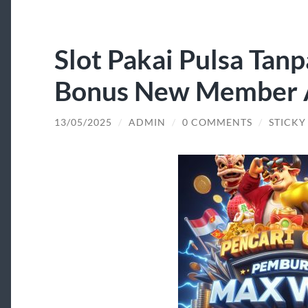
Slot Pakai Pulsa Tan
Bonus New Member 
13/05/2025
/
ADMIN
/
0 COMMENTS
/
STICKY