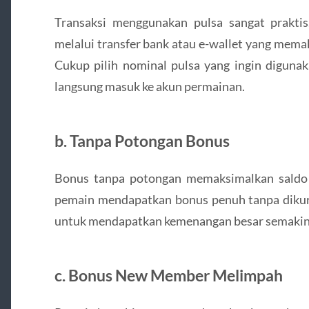
Transaksi menggunakan pulsa sangat praktis
melalui transfer bank atau e-wallet yang mema
Cukup pilih nominal pulsa yang ingin digunaka
langsung masuk ke akun permainan.
b. Tanpa Potongan Bonus
Bonus tanpa potongan memaksimalkan saldo a
pemain mendapatkan bonus penuh tanpa dikura
untuk mendapatkan kemenangan besar semakin 
c. Bonus New Member Melimpah