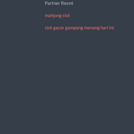
Partner Resmi
mahjong slot
slot gacor gampang menang hari ini