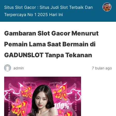
Situs Slot Gacor : Situs Judi Slot Terbaik Dan
Terpercaya No 1 2025 Hari Ini
Gambaran Slot Gacor Menurut
Pemain Lama Saat Bermain di
GADUNSLOT Tanpa Tekanan
admin
7 bulan ago