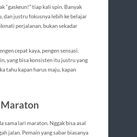
ak “gaskeun!” tiap kali spin. Banyak
 dan justru fokusnya lebih ke belajar
nikmati perjalanan, bukan sekadar
pengen cepat kaya, pengen sensasi.
n, yang bisa konsisten itu justru yang
eka tahu kapan harus maju, kapan
i Maraton
eda sama lari maraton. Nggak bisa asal
ngah jalan. Pemain yang sabar biasanya