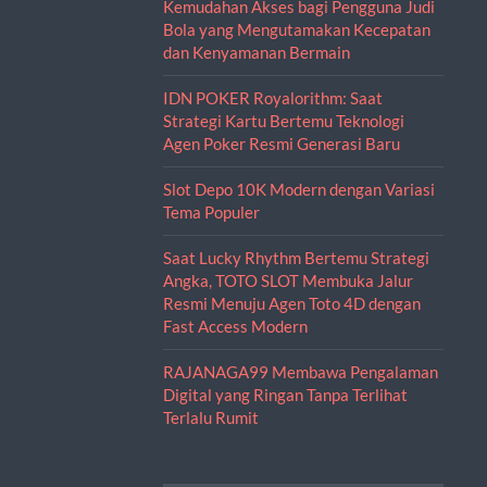
Kemudahan Akses bagi Pengguna Judi
Bola yang Mengutamakan Kecepatan
dan Kenyamanan Bermain
IDN POKER Royalorithm: Saat
Strategi Kartu Bertemu Teknologi
Agen Poker Resmi Generasi Baru
Slot Depo 10K Modern dengan Variasi
Tema Populer
Saat Lucky Rhythm Bertemu Strategi
Angka, TOTO SLOT Membuka Jalur
Resmi Menuju Agen Toto 4D dengan
Fast Access Modern
RAJANAGA99 Membawa Pengalaman
Digital yang Ringan Tanpa Terlihat
Terlalu Rumit