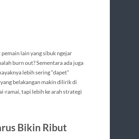
t pemain lain yang sibuk ngejar
 malah burn out? Sementara ada juga
kayaknya lebih sering “dapet”
yang belakangan makin dilirik di
i-ramai, tapi lebih ke arah strategi
us Bikin Ribut