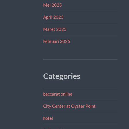
Mei 2025
April 2025
Maret 2025
Februari 2025
Categories
baccarat online
City Center at Oyster Point
hotel