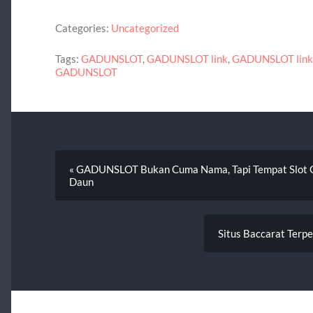
Categories:
Uncategorized
Tags:
GADUNSLOT
,
GADUNSLOT link
,
GADUNSLOT link a
GADUNSLOT
« GADUNSLOT Bukan Cuma Nama, Tapi Tempat Slot 
Daun
Situs Baccarat Ter