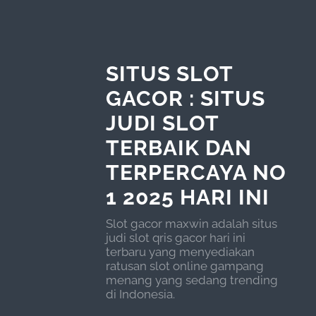
SITUS SLOT
GACOR : SITUS
JUDI SLOT
TERBAIK DAN
TERPERCAYA NO
1 2025 HARI INI
Slot gacor maxwin adalah situs
judi slot qris gacor hari ini
terbaru yang menyediakan
ratusan slot online gampang
menang yang sedang trending
di Indonesia.