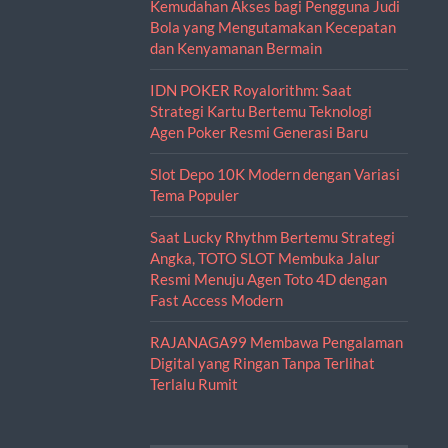
Kemudahan Akses bagi Pengguna Judi
Bola yang Mengutamakan Kecepatan
dan Kenyamanan Bermain
IDN POKER Royalorithm: Saat
Strategi Kartu Bertemu Teknologi
Agen Poker Resmi Generasi Baru
Slot Depo 10K Modern dengan Variasi
Tema Populer
Saat Lucky Rhythm Bertemu Strategi
Angka, TOTO SLOT Membuka Jalur
Resmi Menuju Agen Toto 4D dengan
Fast Access Modern
RAJANAGA99 Membawa Pengalaman
Digital yang Ringan Tanpa Terlihat
Terlalu Rumit