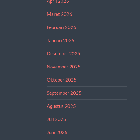
April 2026
Maret 2026
Februari 2026
Januari 2026
Desember 2025
November 2025
Oktober 2025
September 2025
Agustus 2025
Juli 2025
Juni 2025