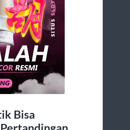
ik Bisa
 Pertandingan