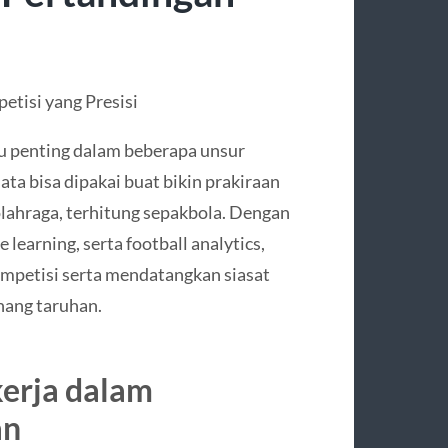
etisi yang Presisi
gitu penting dalam beberapa unsur
ata bisa dipakai buat bikin prakiraan
olahraga, terhitung sepakbola. Dengan
 learning, serta football analytics,
ompetisi serta mendatangkan siasat
nang taruhan.
erja dalam
an