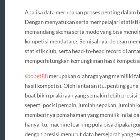
Analisa data merupakan proses penting dalam bi
Dengan menyatukan serta mempelajari statistik d
memandang skema serta mode yang bisa menolo
kompetisi mendatang. Semisalnya, dengan mema
statistik club, serta head-to-head record di antar
memperhitungkan kemungkinan hasil kompetisi 
sbobet88
merupakan olahraga yang memiliki fak
hasil kompetisi. Oleh lantaran itu, penting gu
buat bikin prakiraan yang semakin lebih presisi.
seperti posisi pemain, jumlah sepakan, jumlah k
memberinya pemahaman yang memiliki nilai dala
hanya itu, machine learning pula bisa dipakai 
dengan presisi menurut data bersejarah yang te