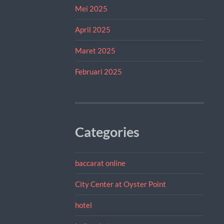
Mei 2025
April 2025
Maret 2025
Februari 2025
Categories
baccarat online
City Center at Oyster Point
hotel