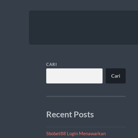
CARI
Cari
Recent Posts
Sbobet88 Login Menawarkan