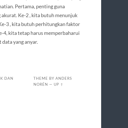
rhatian. Pertama, penting guna
 akurat. Ke-2 , kita butuh menunjuk
Ke-3 , kita butuh perhitungkan faktor
Ke-4, kita tetap harus memperbaharui
 data yang anyar.
IK DAN
THEME BY
ANDERS
NORÉN
—
UP ↑