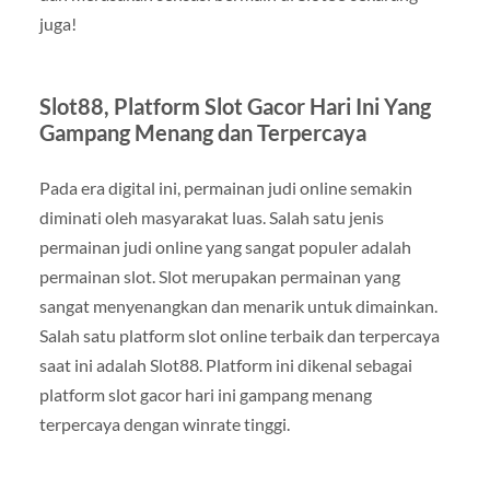
juga!
Slot88, Platform Slot Gacor Hari Ini Yang
Gampang Menang dan Terpercaya
Pada era digital ini, permainan judi online semakin
diminati oleh masyarakat luas. Salah satu jenis
permainan judi online yang sangat populer adalah
permainan slot. Slot merupakan permainan yang
sangat menyenangkan dan menarik untuk dimainkan.
Salah satu platform slot online terbaik dan terpercaya
saat ini adalah Slot88. Platform ini dikenal sebagai
platform slot gacor hari ini gampang menang
terpercaya dengan winrate tinggi.