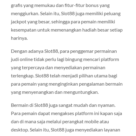
grafis yang memukau dan fitur-fitur bonus yang
menggiurkan. Selain itu, Slot88 juga memiliki peluang
jackpot yang besar, sehingga para pemain memiliki
kesempatan untuk memenangkan hadiah besar setiap
harinya.
Dengan adanya Slot88, para penggemar permainan
judi online tidak perlu lagi bingung mencari platform
yang terpercaya dan menyediakan permainan
terlengkap. Slot88 telah menjadi pilihan utama bagi
para pemain yang menginginkan pengalaman bermain
yang menyenangkan dan menguntungkan.
Bermain di Slot88 juga sangat mudah dan nyaman.
Para pemain dapat mengakses platform ini kapan saja
dan di mana saja melalui perangkat mobile atau
desktop. Selain itu, Slot88 juga menyediakan layanan