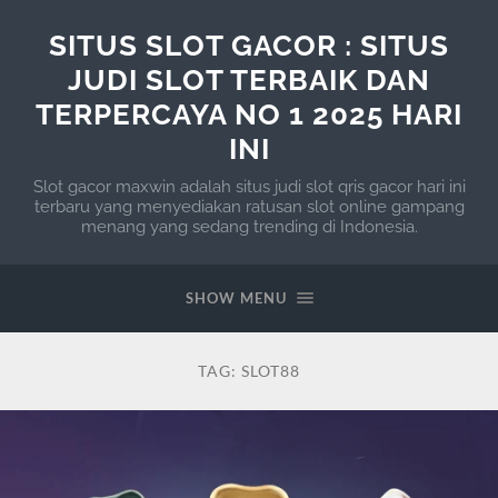
SITUS SLOT GACOR : SITUS
JUDI SLOT TERBAIK DAN
TERPERCAYA NO 1 2025 HARI
INI
Slot gacor maxwin adalah situs judi slot qris gacor hari ini
terbaru yang menyediakan ratusan slot online gampang
menang yang sedang trending di Indonesia.
SHOW MENU
TAG:
SLOT88