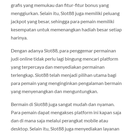
grafis yang memukau dan fitur-fitur bonus yang
menggiurkan. Selain itu, Slot88 juga memiliki peluang
jackpot yang besar, sehingga para pemain memiliki
kesempatan untuk memenangkan hadiah besar setiap
harinya.
Dengan adanya Slot88, para penggemar permainan
judi online tidak perlu lagi bingung mencari platform
yang terpercaya dan menyediakan permainan
terlengkap. Slot88 telah menjadi pilihan utama bagi
para pemain yang menginginkan pengalaman bermain
yang menyenangkan dan menguntungkan.
Bermain di Slot88 juga sangat mudah dan nyaman.
Para pemain dapat mengakses platform ini kapan saja
dan di mana saja melalui perangkat mobile atau
desktop. Selain itu, Slot88 juga menyediakan layanan