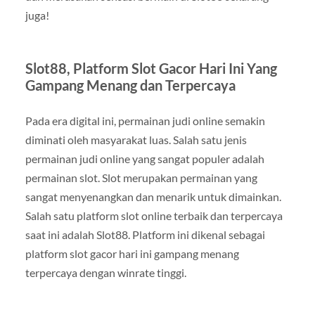
juga!
Slot88, Platform Slot Gacor Hari Ini Yang
Gampang Menang dan Terpercaya
Pada era digital ini, permainan judi online semakin
diminati oleh masyarakat luas. Salah satu jenis
permainan judi online yang sangat populer adalah
permainan slot. Slot merupakan permainan yang
sangat menyenangkan dan menarik untuk dimainkan.
Salah satu platform slot online terbaik dan terpercaya
saat ini adalah Slot88. Platform ini dikenal sebagai
platform slot gacor hari ini gampang menang
terpercaya dengan winrate tinggi.