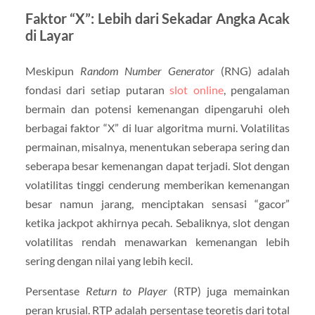
Faktor “X”: Lebih dari Sekadar Angka Acak
di Layar
Meskipun
Random Number Generator
(RNG) adalah
fondasi dari setiap putaran
slot online
, pengalaman
bermain dan potensi kemenangan dipengaruhi oleh
berbagai faktor “X” di luar algoritma murni. Volatilitas
permainan, misalnya, menentukan seberapa sering dan
seberapa besar kemenangan dapat terjadi. Slot dengan
volatilitas tinggi cenderung memberikan kemenangan
besar namun jarang, menciptakan sensasi “gacor”
ketika jackpot akhirnya pecah. Sebaliknya, slot dengan
volatilitas rendah menawarkan kemenangan lebih
sering dengan nilai yang lebih kecil.
Persentase
Return to Player
(RTP) juga memainkan
peran krusial. RTP adalah persentase teoretis dari total