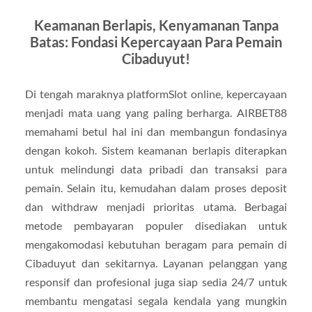
Keamanan Berlapis, Kenyamanan Tanpa
Batas: Fondasi Kepercayaan Para Pemain
Cibaduyut!
Di tengah maraknya platformSlot online, kepercayaan
menjadi mata uang yang paling berharga. AIRBET88
memahami betul hal ini dan membangun fondasinya
dengan kokoh. Sistem keamanan berlapis diterapkan
untuk melindungi data pribadi dan transaksi para
pemain. Selain itu, kemudahan dalam proses deposit
dan withdraw menjadi prioritas utama. Berbagai
metode pembayaran populer disediakan untuk
mengakomodasi kebutuhan beragam para pemain di
Cibaduyut dan sekitarnya. Layanan pelanggan yang
responsif dan profesional juga siap sedia 24/7 untuk
membantu mengatasi segala kendala yang mungkin