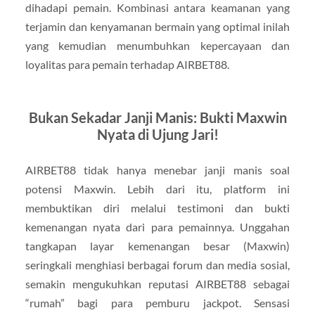
dihadapi pemain. Kombinasi antara keamanan yang
terjamin dan kenyamanan bermain yang optimal inilah
yang kemudian menumbuhkan kepercayaan dan
loyalitas para pemain terhadap AIRBET88.
Bukan Sekadar Janji Manis: Bukti Maxwin
Nyata di Ujung Jari!
AIRBET88 tidak hanya menebar janji manis soal
potensi Maxwin. Lebih dari itu, platform ini
membuktikan diri melalui testimoni dan bukti
kemenangan nyata dari para pemainnya. Unggahan
tangkapan layar kemenangan besar (Maxwin)
seringkali menghiasi berbagai forum dan media sosial,
semakin mengukuhkan reputasi AIRBET88 sebagai
“rumah” bagi para pemburu jackpot. Sensasi