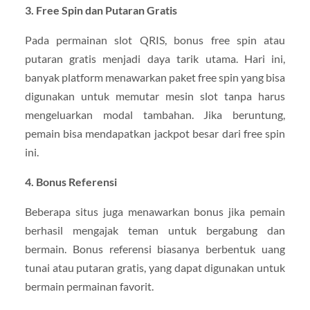
3. Free Spin dan Putaran Gratis
Pada permainan slot QRIS, bonus free spin atau
putaran gratis menjadi daya tarik utama. Hari ini,
banyak platform menawarkan paket free spin yang bisa
digunakan untuk memutar mesin slot tanpa harus
mengeluarkan modal tambahan. Jika beruntung,
pemain bisa mendapatkan jackpot besar dari free spin
ini.
4. Bonus Referensi
Beberapa situs juga menawarkan bonus jika pemain
berhasil mengajak teman untuk bergabung dan
bermain. Bonus referensi biasanya berbentuk uang
tunai atau putaran gratis, yang dapat digunakan untuk
bermain permainan favorit.