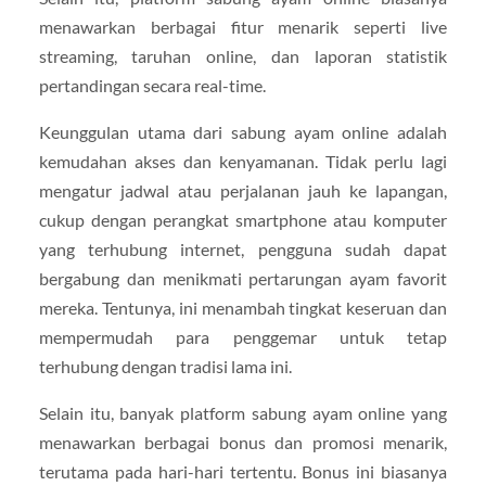
menawarkan berbagai fitur menarik seperti live
streaming, taruhan online, dan laporan statistik
pertandingan secara real-time.
Keunggulan utama dari sabung ayam online adalah
kemudahan akses dan kenyamanan. Tidak perlu lagi
mengatur jadwal atau perjalanan jauh ke lapangan,
cukup dengan perangkat smartphone atau komputer
yang terhubung internet, pengguna sudah dapat
bergabung dan menikmati pertarungan ayam favorit
mereka. Tentunya, ini menambah tingkat keseruan dan
mempermudah para penggemar untuk tetap
terhubung dengan tradisi lama ini.
Selain itu, banyak platform sabung ayam online yang
menawarkan berbagai bonus dan promosi menarik,
terutama pada hari-hari tertentu. Bonus ini biasanya