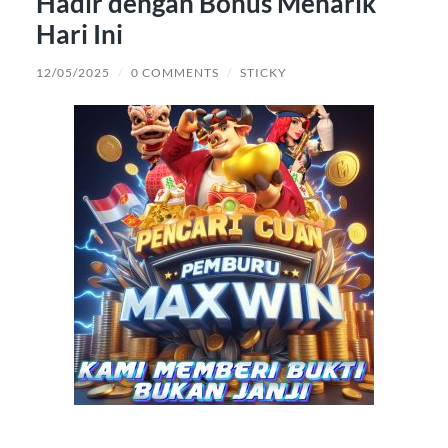
Hadir dengan Bonus Menarik
Hari Ini
12/05/2025
/
0 COMMENTS
/
STICKY