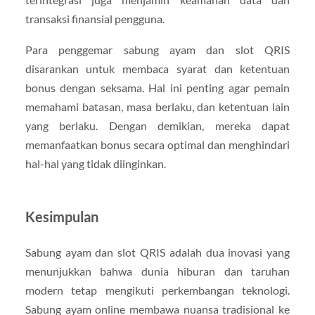
transaksi finansial pengguna.
Para penggemar sabung ayam dan slot QRIS
disarankan untuk membaca syarat dan ketentuan
bonus dengan seksama. Hal ini penting agar pemain
memahami batasan, masa berlaku, dan ketentuan lain
yang berlaku. Dengan demikian, mereka dapat
memanfaatkan bonus secara optimal dan menghindari
hal-hal yang tidak diinginkan.
Kesimpulan
Sabung ayam dan slot QRIS adalah dua inovasi yang
menunjukkan bahwa dunia hiburan dan taruhan
modern tetap mengikuti perkembangan teknologi.
Sabung ayam online membawa nuansa tradisional ke