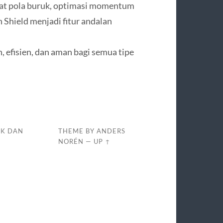
at pola buruk, optimasi momentum
n Shield menjadi fitur andalan
 efisien, dan aman bagi semua tipe
IK DAN
THEME BY
ANDERS
NORÉN
—
UP ↑