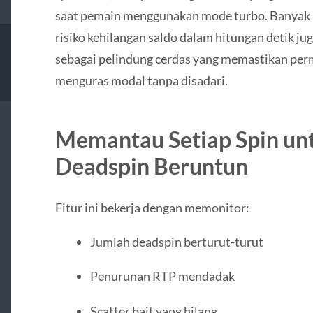
saat pemain menggunakan mode turbo. Banyak p
risiko kehilangan saldo dalam hitungan detik ju
sebagai pelindung cerdas yang memastikan per
menguras modal tanpa disadari.
Memantau Setiap Spin un
Deadspin Beruntun
Fitur ini bekerja dengan memonitor:
Jumlah deadspin berturut-turut
Penurunan RTP mendadak
Scatter bait yang hilang