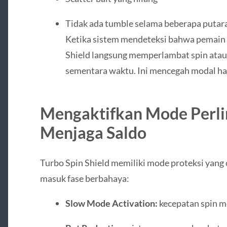
Tidak ada tumble selama beberapa putar
Ketika sistem mendeteksi bahwa pemain 
Shield langsung memperlambat spin ata
sementara waktu. Ini mencegah modal habi
Mengaktifkan Mode Perl
Menjaga Saldo
Turbo Spin Shield memiliki mode proteksi yang
masuk fase berbahaya:
Slow Mode Activation:
kecepatan spin me