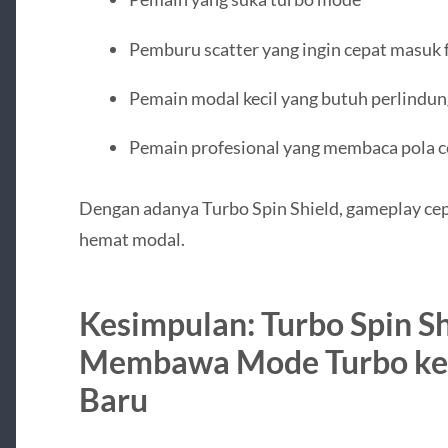
Pemburu scatter yang ingin cepat masuk f
Pemain modal kecil yang butuh perlindu
Pemain profesional yang membaca pola c
Dengan adanya Turbo Spin Shield, gameplay cep
hemat modal.
Kesimpulan: Turbo Spin 
Membawa Mode Turbo ke
Baru