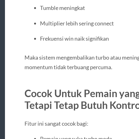
Tumble meningkat
Multiplier lebih sering connect
Frekuensi win naik signifikan
Maka sistem mengembalikan turbo atau mening
momentum tidak terbuang percuma.
Cocok Untuk Pemain yang
Tetapi Tetap Butuh Kontro
Fitur ini sangat cocok bagi:
Pemain yang suka turbo mode