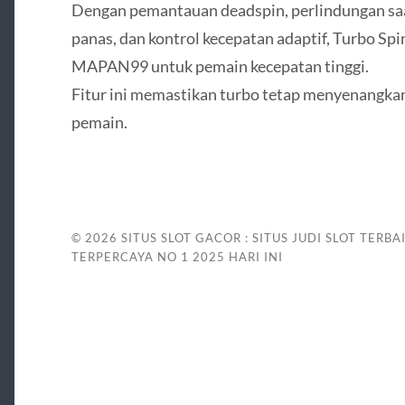
Dengan pemantauan deadspin, perlindungan sa
panas, dan kontrol kecepatan adaptif, Turbo Spi
MAPAN99 untuk pemain kecepatan tinggi.
Fitur ini memastikan turbo tetap menyenangkan,
pemain.
© 2026
SITUS SLOT GACOR : SITUS JUDI SLOT TERBA
TERPERCAYA NO 1 2025 HARI INI