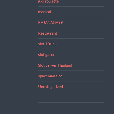
judi roulette
medical
RAJANAGA99
Restaurant
slot 10ribu
slot gacor
Slot Server Thailand
spaceman slot
Uncategorized