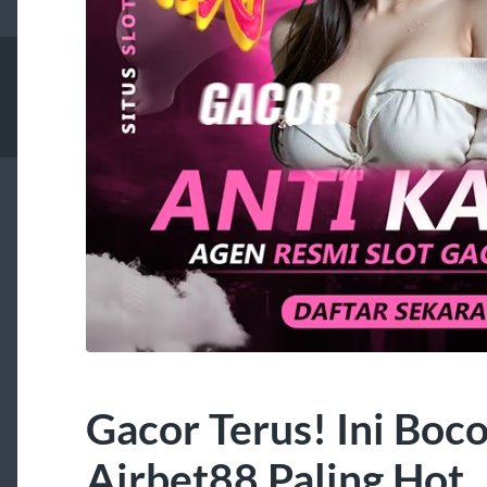
Gacor Terus! Ini Boco
Airbet88 Paling Hot