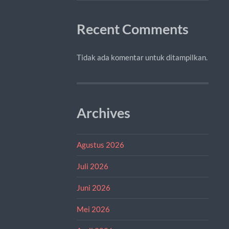
Recent Comments
Tidak ada komentar untuk ditampilkan.
Archives
Agustus 2026
Juli 2026
Juni 2026
Mei 2026