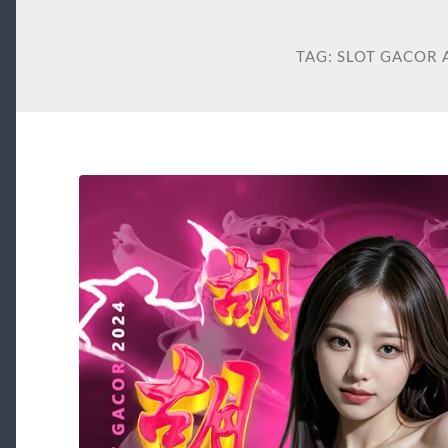
TAG:
SLOT GACOR 