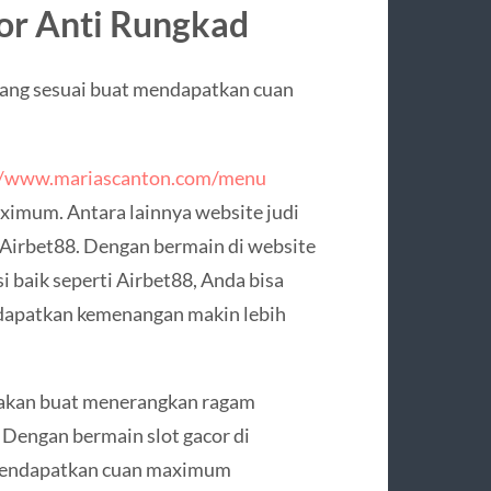
cor Anti Rungkad
 yang sesuai buat mendapatkan cuan
//www.mariascanton.com/menu
ximum. Antara lainnya website judi
 Airbet88. Dengan bermain di website
 baik seperti Airbet88, Anda bisa
dapatkan kemenangan makin lebih
unakan buat menerangkan ragam
. Dengan bermain slot gacor di
mendapatkan cuan maximum