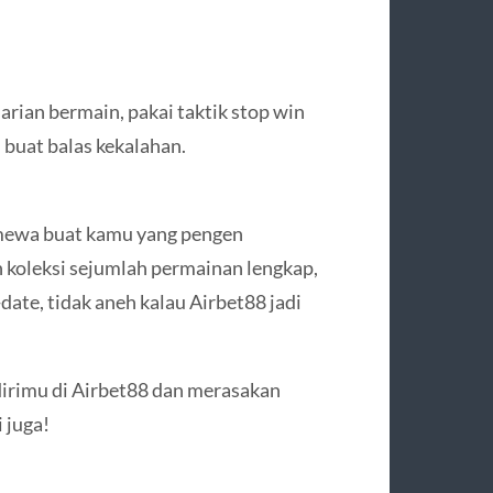
harian bermain, pakai taktik stop win
 buat balas kekalahan.
timewa buat kamu yang pengen
koleksi sejumlah permainan lengkap,
ate, tidak aneh kalau Airbet88 jadi
dirimu di Airbet88 dan merasakan
 juga!