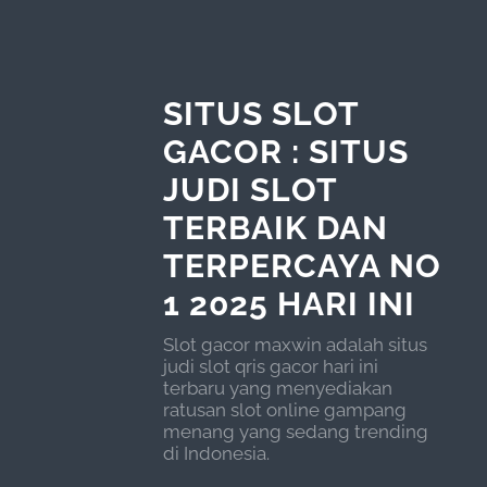
SITUS SLOT
GACOR : SITUS
JUDI SLOT
TERBAIK DAN
TERPERCAYA NO
1 2025 HARI INI
Slot gacor maxwin adalah situs
judi slot qris gacor hari ini
terbaru yang menyediakan
ratusan slot online gampang
menang yang sedang trending
di Indonesia.