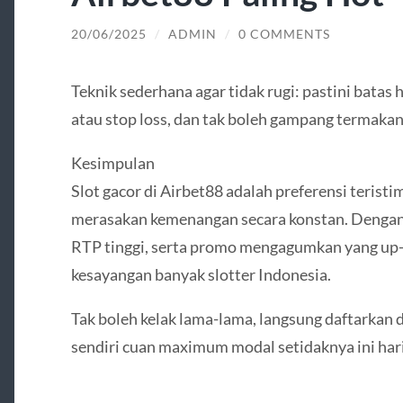
20/06/2025
/
ADMIN
/
0 COMMENTS
Teknik sederhana agar tidak rugi: pastini batas 
atau stop loss, dan tak boleh gampang termakan
Kesimpulan
Slot gacor di Airbet88 adalah preferensi teris
merasakan kemenangan secara konstan. Dengan 
RTP tinggi, serta promo mengagumkan yang up-d
kesayangan banyak slotter Indonesia.
Tak boleh kelak lama-lama, langsung daftarkan 
sendiri cuan maximum modal setidaknya ini hari