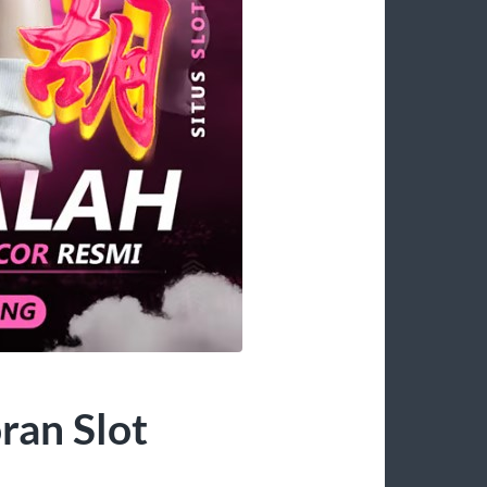
ran Slot