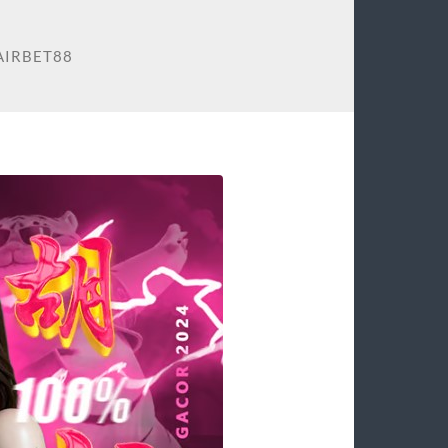
AIRBET88