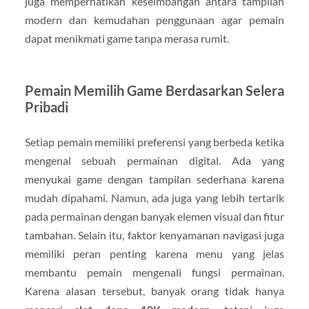
juga memperhatikan keseimbangan antara tampilan
modern dan kemudahan penggunaan agar pemain
dapat menikmati game tanpa merasa rumit.
Pemain Memilih Game Berdasarkan Selera
Pribadi
Setiap pemain memiliki preferensi yang berbeda ketika
mengenal sebuah permainan digital. Ada yang
menyukai game dengan tampilan sederhana karena
mudah dipahami. Namun, ada juga yang lebih tertarik
pada permainan dengan banyak elemen visual dan fitur
tambahan. Selain itu, faktor kenyamanan navigasi juga
memiliki peran penting karena menu yang jelas
membantu pemain mengenali fungsi permainan.
Karena alasan tersebut, banyak orang tidak hanya