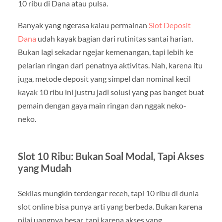
10 ribu di Dana atau pulsa.
Banyak yang ngerasa kalau permainan
Slot Deposit
Dana
udah kayak bagian dari rutinitas santai harian.
Bukan lagi sekadar ngejar kemenangan, tapi lebih ke
pelarian ringan dari penatnya aktivitas. Nah, karena itu
juga, metode deposit yang simpel dan nominal kecil
kayak 10 ribu ini justru jadi solusi yang pas banget buat
pemain dengan gaya main ringan dan nggak neko-
neko.
Slot 10 Ribu: Bukan Soal Modal, Tapi Akses
yang Mudah
Sekilas mungkin terdengar receh, tapi 10 ribu di dunia
slot online bisa punya arti yang berbeda. Bukan karena
nilai uangnya besar, tapi karena akses yang