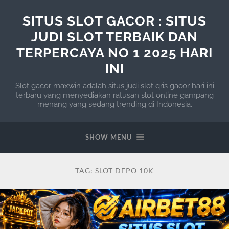
SITUS SLOT GACOR : SITUS
JUDI SLOT TERBAIK DAN
TERPERCAYA NO 1 2025 HARI
INI
Slot gacor maxwin adalah situs judi slot qris gacor hari ini
terbaru yang menyediakan ratusan slot online gampang
menang yang sedang trending di Indonesia.
SHOW MENU
TAG:
SLOT DEPO 10K