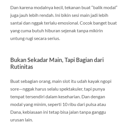
Dan karena modalnya kecil, tekanan buat “balik modal”
juga jauh lebih rendah. Ini bikin sesi main jadi lebih
santai dan nggak terlalu emosional. Cocok banget buat
yang cuma butuh hiburan sejenak tanpa mikirin
untung rugi secara serius.
Bukan Sekadar Main, Tapi Bagian dari
Rutinitas
Buat sebagian orang, main slot itu udah kayak ngopi
sore—nggak harus selalu spektakuler, tapi punya
tempat tersendiri dalam keseharian. Dan dengan
modal yang minim, seperti 10 ribu dari pulsa atau
Dana, kebiasaan ini tetap bisa jalan tanpa ganggu
urusan lain.