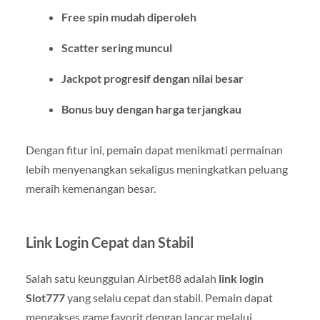
Free spin mudah diperoleh
Scatter sering muncul
Jackpot progresif dengan nilai besar
Bonus buy dengan harga terjangkau
Dengan fitur ini, pemain dapat menikmati permainan
lebih menyenangkan sekaligus meningkatkan peluang
meraih kemenangan besar.
Link Login Cepat dan Stabil
Salah satu keunggulan Airbet88 adalah
link login
Slot777
yang selalu cepat dan stabil. Pemain dapat
mengakses game favorit dengan lancar melalui