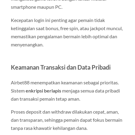
smartphone maupun PC.
Kecepatan login ini penting agar pemain tidak
ketinggalan saat bonus, free spin, atau jackpot muncul,
memastikan pengalaman bermain lebih optimal dan
menyenangkan.
Keamanan Transaksi dan Data Pribadi
Airbet88 menempatkan keamanan sebagai prioritas.
Sistem
enkripsi berlapis
menjaga semua data pribadi
dan transaksi pemain tetap aman.
Proses deposit dan withdraw dilakukan cepat, aman,
dan transparan, sehingga pemain dapat fokus bermain
tanpa rasa khawatir kehilangan dana.