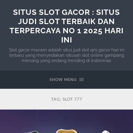
SITUS SLOT GACOR : SITUS
JUDI SLOT TERBAIK DAN
TERPERCAYA NO 1 2025 HARI
INI
Slot gacor maxwin adalah situs judi slot qris gacor hari ini
terbaru yang menyediakan ratusan slot online gampang
menang yang sedang trending di Indonesia.
SHOW MENU
TAG:
SLOT 777