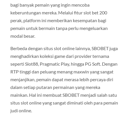
bagi banyak pemain yang ingin mencoba
keberuntungan mereka. Melalui fitur slot bet 200
perak, platform ini memberikan kesempatan bagi
pemain untuk bermain tanpa perlu mengeluarkan
modal besar.
Berbeda dengan situs slot online lainnya, SBOBET juga
menghadirkan koleksi game dari provider ternama
seperti Slot88, Pragmatic Play, hingga PG Soft. Dengan
RTP tinggi dan peluang menang maxwin yang sangat
menjanjikan, pemain dapat merasa lebih percaya diri
dalam setiap putaran permainan yang mereka
mainkan. Hal ini membuat SBOBET menjadi salah satu
situs slot online yang sangat diminati oleh para pemain
judi online.