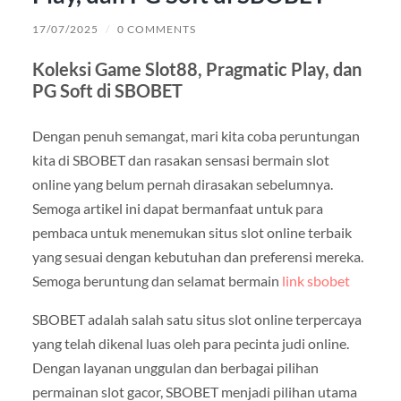
17/07/2025
/
0 COMMENTS
Koleksi Game Slot88, Pragmatic Play, dan
PG Soft di SBOBET
Dengan penuh semangat, mari kita coba peruntungan
kita di SBOBET dan rasakan sensasi bermain slot
online yang belum pernah dirasakan sebelumnya.
Semoga artikel ini dapat bermanfaat untuk para
pembaca untuk menemukan situs slot online terbaik
yang sesuai dengan kebutuhan dan preferensi mereka.
Semoga beruntung dan selamat bermain
link sbobet
SBOBET adalah salah satu situs slot online terpercaya
yang telah dikenal luas oleh para pecinta judi online.
Dengan layanan unggulan dan berbagai pilihan
permainan slot gacor, SBOBET menjadi pilihan utama