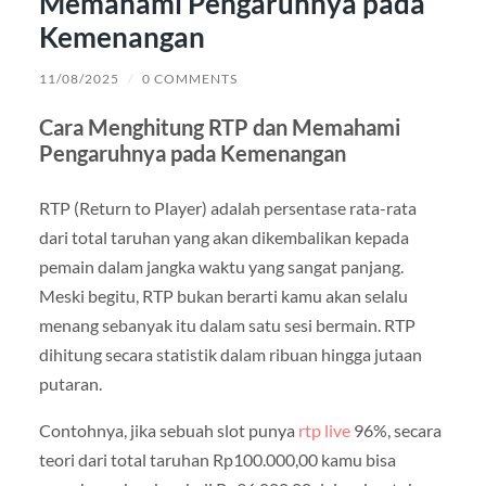
Memahami Pengaruhnya pada
Kemenangan
11/08/2025
/
0 COMMENTS
Cara Menghitung RTP dan Memahami
Pengaruhnya pada Kemenangan
RTP (Return to Player) adalah persentase rata-rata
dari total taruhan yang akan dikembalikan kepada
pemain dalam jangka waktu yang sangat panjang.
Meski begitu, RTP bukan berarti kamu akan selalu
menang sebanyak itu dalam satu sesi bermain. RTP
dihitung secara statistik dalam ribuan hingga jutaan
putaran.
Contohnya, jika sebuah slot punya
rtp live
96%, secara
teori dari total taruhan Rp100.000,00 kamu bisa