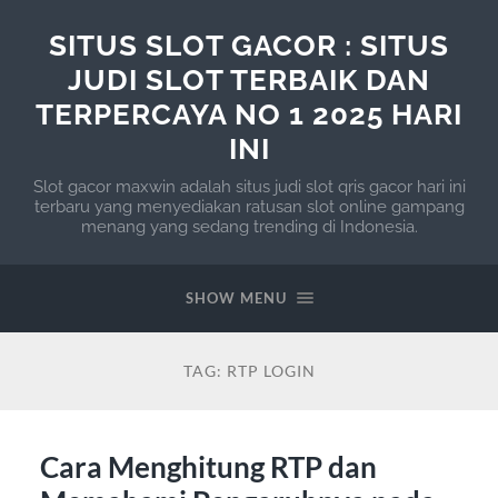
SITUS SLOT GACOR : SITUS
JUDI SLOT TERBAIK DAN
TERPERCAYA NO 1 2025 HARI
INI
Slot gacor maxwin adalah situs judi slot qris gacor hari ini
terbaru yang menyediakan ratusan slot online gampang
menang yang sedang trending di Indonesia.
SHOW MENU
TAG:
RTP LOGIN
Cara Menghitung RTP dan