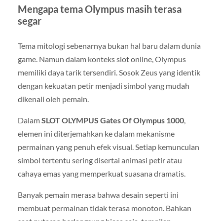
Mengapa tema Olympus masih terasa
segar
Tema mitologi sebenarnya bukan hal baru dalam dunia
game. Namun dalam konteks slot online, Olympus
memiliki daya tarik tersendiri. Sosok Zeus yang identik
dengan kekuatan petir menjadi simbol yang mudah
dikenali oleh pemain.
Dalam
SLOT OLYMPUS Gates Of Olympus 1000
,
elemen ini diterjemahkan ke dalam mekanisme
permainan yang penuh efek visual. Setiap kemunculan
simbol tertentu sering disertai animasi petir atau
cahaya emas yang memperkuat suasana dramatis.
Banyak pemain merasa bahwa desain seperti ini
membuat permainan tidak terasa monoton. Bahkan