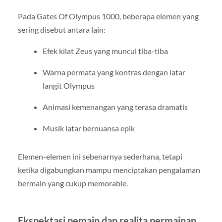
Pada Gates Of Olympus 1000, beberapa elemen yang
sering disebut antara lain:
Efek kilat Zeus yang muncul tiba-tiba
Warna permata yang kontras dengan latar
langit Olympus
Animasi kemenangan yang terasa dramatis
Musik latar bernuansa epik
Elemen-elemen ini sebenarnya sederhana, tetapi
ketika digabungkan mampu menciptakan pengalaman
bermain yang cukup memorable.
Ekspektasi pemain dan realita permainan