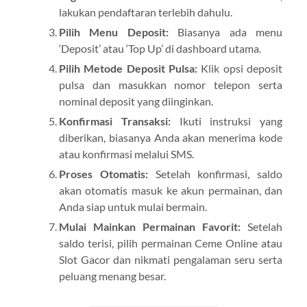
lakukan pendaftaran terlebih dahulu.
Pilih Menu Deposit:
Biasanya ada menu
‘Deposit’ atau ‘Top Up’ di dashboard utama.
Pilih Metode Deposit Pulsa:
Klik opsi deposit
pulsa dan masukkan nomor telepon serta
nominal deposit yang diinginkan.
Konfirmasi Transaksi:
Ikuti instruksi yang
diberikan, biasanya Anda akan menerima kode
atau konfirmasi melalui SMS.
Proses Otomatis:
Setelah konfirmasi, saldo
akan otomatis masuk ke akun permainan, dan
Anda siap untuk mulai bermain.
Mulai Mainkan Permainan Favorit:
Setelah
saldo terisi, pilih permainan Ceme Online atau
Slot Gacor dan nikmati pengalaman seru serta
peluang menang besar.