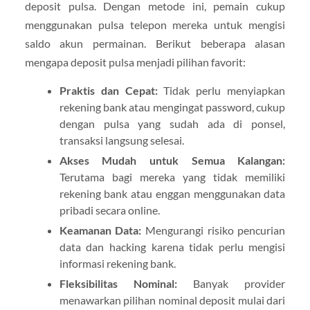
deposit pulsa. Dengan metode ini, pemain cukup
menggunakan pulsa telepon mereka untuk mengisi
saldo akun permainan. Berikut beberapa alasan
mengapa deposit pulsa menjadi pilihan favorit:
Praktis dan Cepat:
Tidak perlu menyiapkan
rekening bank atau mengingat password, cukup
dengan pulsa yang sudah ada di ponsel,
transaksi langsung selesai.
Akses Mudah untuk Semua Kalangan:
Terutama bagi mereka yang tidak memiliki
rekening bank atau enggan menggunakan data
pribadi secara online.
Keamanan Data:
Mengurangi risiko pencurian
data dan hacking karena tidak perlu mengisi
informasi rekening bank.
Fleksibilitas Nominal:
Banyak provider
menawarkan pilihan nominal deposit mulai dari