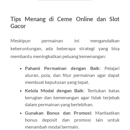
Tips Menang di Ceme Online dan Slot
Gacor
Meskipun permainan ini mengandalkan
keberuntungan, ada beberapa strategi yang bisa
membantu meningkatkan peluang kemenangan:
Pahami Permainan dengan Baik:
Pelajari
aturan, pola, dan fitur permainan agar dapat
membuat keputusan yang tepat.
Kelola Modal dengan Baik:
Tentukan batas
kerugian dan kemenangan agar tidak terjebak
dalam permainan yang berlebihan.
Gunakan Bonus dan Promosi:
Manfaatkan
bonus deposit dan promosi lain untuk
menambah modal bermain.