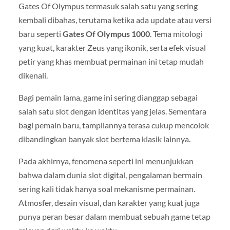
Gates Of Olympus termasuk salah satu yang sering
kembali dibahas, terutama ketika ada update atau versi
baru seperti
Gates Of Olympus 1000
. Tema mitologi
yang kuat, karakter Zeus yang ikonik, serta efek visual
petir yang khas membuat permainan ini tetap mudah
dikenali.
Bagi pemain lama, game ini sering dianggap sebagai
salah satu slot dengan identitas yang jelas. Sementara
bagi pemain baru, tampilannya terasa cukup mencolok
dibandingkan banyak slot bertema klasik lainnya.
Pada akhirnya, fenomena seperti ini menunjukkan
bahwa dalam dunia slot digital, pengalaman bermain
sering kali tidak hanya soal mekanisme permainan.
Atmosfer, desain visual, dan karakter yang kuat juga
punya peran besar dalam membuat sebuah game tetap