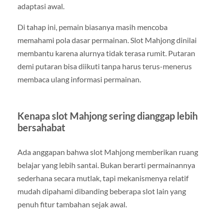
adaptasi awal.
Di tahap ini, pemain biasanya masih mencoba
memahami pola dasar permainan. Slot Mahjong dinilai
membantu karena alurnya tidak terasa rumit. Putaran
demi putaran bisa diikuti tanpa harus terus-menerus
membaca ulang informasi permainan.
Kenapa slot Mahjong sering dianggap lebih
bersahabat
Ada anggapan bahwa slot Mahjong memberikan ruang
belajar yang lebih santai. Bukan berarti permainannya
sederhana secara mutlak, tapi mekanismenya relatif
mudah dipahami dibanding beberapa slot lain yang
penuh fitur tambahan sejak awal.