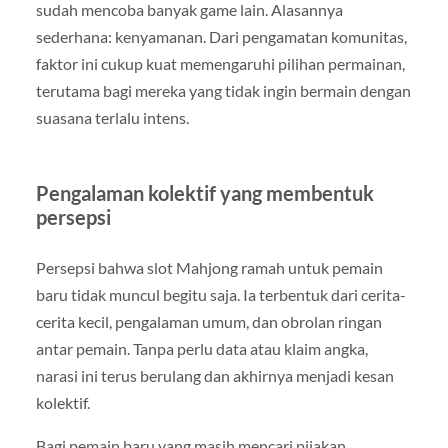
sudah mencoba banyak game lain. Alasannya
sederhana: kenyamanan. Dari pengamatan komunitas,
faktor ini cukup kuat memengaruhi pilihan permainan,
terutama bagi mereka yang tidak ingin bermain dengan
suasana terlalu intens.
Pengalaman kolektif yang membentuk
persepsi
Persepsi bahwa slot Mahjong ramah untuk pemain
baru tidak muncul begitu saja. Ia terbentuk dari cerita-
cerita kecil, pengalaman umum, dan obrolan ringan
antar pemain. Tanpa perlu data atau klaim angka,
narasi ini terus berulang dan akhirnya menjadi kesan
kolektif.
Bagi pemain baru yang masih mencari pijakan,