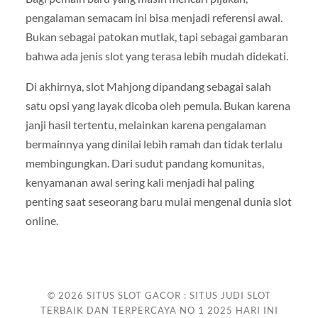
pengalaman semacam ini bisa menjadi referensi awal.
Bukan sebagai patokan mutlak, tapi sebagai gambaran
bahwa ada jenis slot yang terasa lebih mudah didekati.
Di akhirnya, slot Mahjong dipandang sebagai salah
satu opsi yang layak dicoba oleh pemula. Bukan karena
janji hasil tertentu, melainkan karena pengalaman
bermainnya yang dinilai lebih ramah dan tidak terlalu
membingungkan. Dari sudut pandang komunitas,
kenyamanan awal sering kali menjadi hal paling
penting saat seseorang baru mulai mengenal dunia slot
online.
© 2026
SITUS SLOT GACOR : SITUS JUDI SLOT
TERBAIK DAN TERPERCAYA NO 1 2025 HARI INI