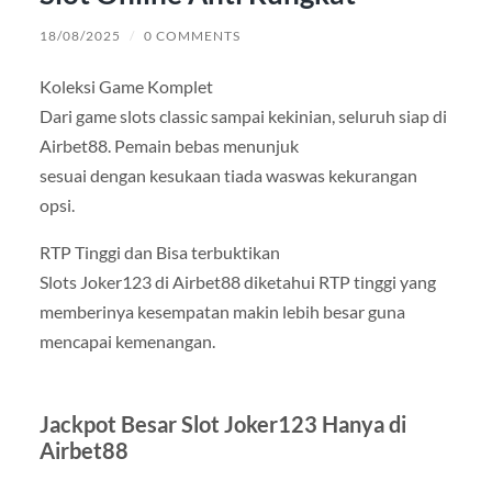
18/08/2025
/
0 COMMENTS
Koleksi Game Komplet
Dari game slots classic sampai kekinian, seluruh siap di
Airbet88. Pemain bebas menunjuk
sesuai dengan kesukaan tiada waswas kekurangan
opsi.
RTP Tinggi dan Bisa terbuktikan
Slots Joker123 di Airbet88 diketahui RTP tinggi yang
memberinya kesempatan makin lebih besar guna
mencapai kemenangan.
Jackpot Besar Slot Joker123 Hanya di
Airbet88