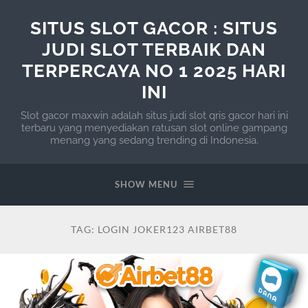
SITUS SLOT GACOR : SITUS
JUDI SLOT TERBAIK DAN
TERPERCAYA NO 1 2025 HARI
INI
Slot gacor maxwin adalah situs judi slot qris gacor hari ini
terbaru yang menyediakan ratusan slot online gampang
menang yang sedang trending di Indonesia.
SHOW MENU
TAG:
LOGIN JOKER123 AIRBET88