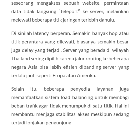
seseorang mengakses sebuah website, permintaan
data tidak langsung “teleport” ke server, melainkan
melewati beberapa titik jaringan terlebih dahulu.
Di sinilah latency berperan. Semakin banyak hop atau
titik perantara yang dilewati, biasanya semakin besar
juga delay yang terjadi. Server yang berada di wilayah
Thailand sering dipilih karena jalur routing ke beberapa
negara Asia bisa lebih efisien dibanding server yang
terlalu jauh seperti Eropa atau Amerika.
Selain itu, beberapa penyedia layanan juga
memanfaatkan sistem load balancing untuk membagi
beban trafik agar tidak menumpuk di satu titik. Hal ini
membantu menjaga stabilitas akses meskipun sedang
terjadi lonjakan pengunjung.