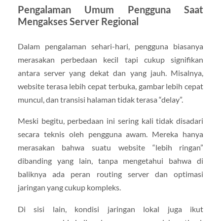
Pengalaman Umum Pengguna Saat
Mengakses Server Regional
Dalam pengalaman sehari-hari, pengguna biasanya
merasakan perbedaan kecil tapi cukup signifikan
antara server yang dekat dan yang jauh. Misalnya,
website terasa lebih cepat terbuka, gambar lebih cepat
muncul, dan transisi halaman tidak terasa “delay”.
Meski begitu, perbedaan ini sering kali tidak disadari
secara teknis oleh pengguna awam. Mereka hanya
merasakan bahwa suatu website “lebih ringan”
dibanding yang lain, tanpa mengetahui bahwa di
baliknya ada peran routing server dan optimasi
jaringan yang cukup kompleks.
Di sisi lain, kondisi jaringan lokal juga ikut