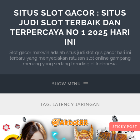
SITUS SLOT GACOR : SITUS
JUDI SLOT TERBAIK DAN
TERPERCAYA NO 1 2025 HARI
INI
Slot gacor maxwin adalah situs judi slot qris gacor hari ini
terbaru yang menyediakan ratusan slot online gampang
menang yang sedang trending di Indonesia.
SHOW MENU
TAG:
LATENCY JARINGAN
STICKY POST