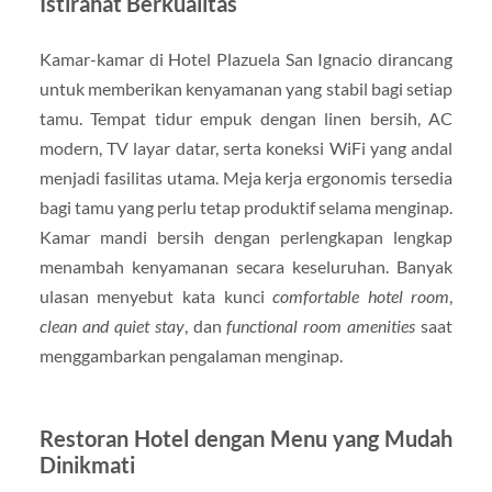
Istirahat Berkualitas
Kamar-kamar di Hotel Plazuela San Ignacio dirancang
untuk memberikan kenyamanan yang stabil bagi setiap
tamu. Tempat tidur empuk dengan linen bersih, AC
modern, TV layar datar, serta koneksi WiFi yang andal
menjadi fasilitas utama. Meja kerja ergonomis tersedia
bagi tamu yang perlu tetap produktif selama menginap.
Kamar mandi bersih dengan perlengkapan lengkap
menambah kenyamanan secara keseluruhan. Banyak
ulasan menyebut kata kunci
comfortable hotel room
,
clean and quiet stay
, dan
functional room amenities
saat
menggambarkan pengalaman menginap.
Restoran Hotel dengan Menu yang Mudah
Dinikmati