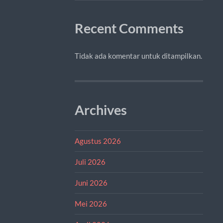
Recent Comments
Tidak ada komentar untuk ditampilkan.
Archives
Agustus 2026
Juli 2026
Juni 2026
Mei 2026