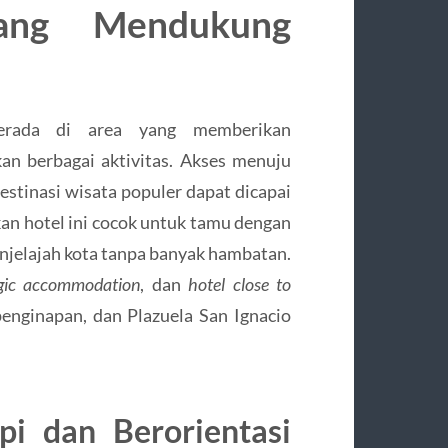
yang Mendukung
rada di area yang memberikan
kan berbagai aktivitas. Akses menuju
destinasi wisata populer dapat dicapai
kan hotel ini cocok untuk tamu dengan
jelajah kota tanpa banyak hambatan.
egic accommodation
, dan
hotel close to
enginapan, dan Plazuela San Ignacio
pi dan Berorientasi