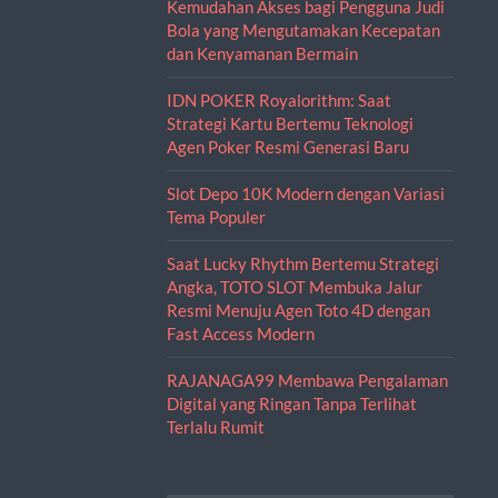
Kemudahan Akses bagi Pengguna Judi
Bola yang Mengutamakan Kecepatan
dan Kenyamanan Bermain
IDN POKER Royalorithm: Saat
Strategi Kartu Bertemu Teknologi
Agen Poker Resmi Generasi Baru
Slot Depo 10K Modern dengan Variasi
Tema Populer
Saat Lucky Rhythm Bertemu Strategi
Angka, TOTO SLOT Membuka Jalur
Resmi Menuju Agen Toto 4D dengan
Fast Access Modern
RAJANAGA99 Membawa Pengalaman
Digital yang Ringan Tanpa Terlihat
Terlalu Rumit