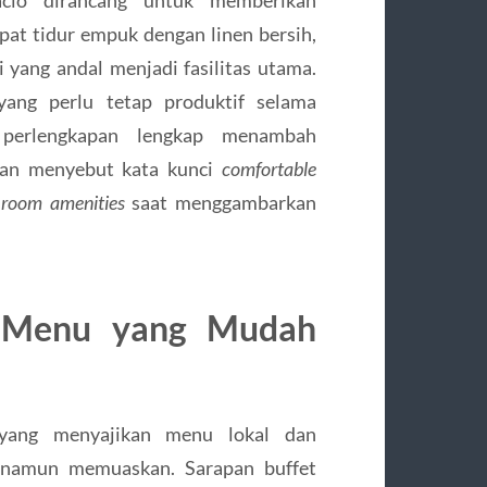
cio dirancang untuk memberikan
pat tidur empuk dengan linen bersih,
 yang andal menjadi fasilitas utama.
yang perlu tetap produktif selama
perlengkapan lengkap menambah
san menyebut kata kunci
comfortable
 room amenities
saat menggambarkan
n Menu yang Mudah
 yang menyajikan menu lokal dan
a namun memuaskan. Sarapan buffet