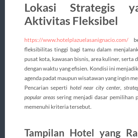
Lokasi Strategis 
Aktivitas Fleksibel
https://www.hotelplazuelasanignacio.com/
be
fleksibilitas tinggi bagi tamu dalam menjalan
pusat kota, kawasan bisnis, area kuliner, serta 
dengan waktu yang efisien. Kondisi ini menjadi
agenda padat maupun wisatawan yang ingin men
Pencarian seperti
hotel near city center
,
strat
popular areas
sering menjadi dasar pemilihan p
memenuhi kriteria tersebut.
Tampilan Hotel yang Ra