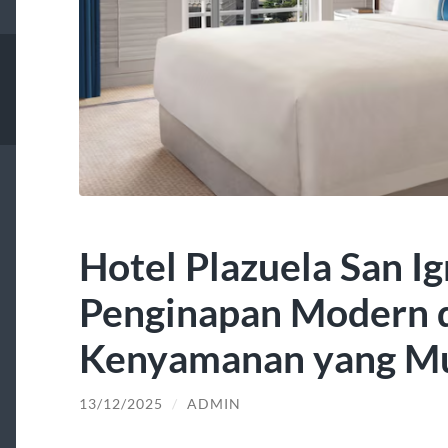
Hotel Plazuela San Ig
Penginapan Modern 
Kenyamanan yang Mu
13/12/2025
/
ADMIN