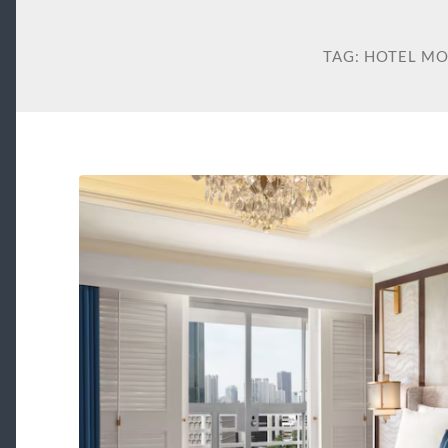
TAG:
HOTEL M