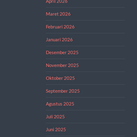
April 2026
Maret 2026
Februari 2026
Januari 2026
Desember 2025
November 2025
Oktober 2025
September 2025
Agustus 2025
Juli 2025
Juni 2025