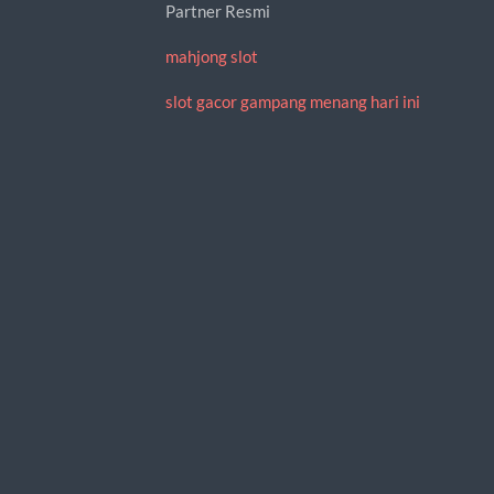
Partner Resmi
mahjong slot
slot gacor gampang menang hari ini