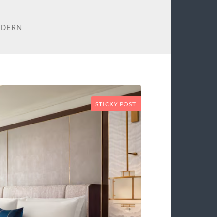
ODERN
STICKY POST