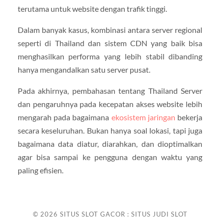
terutama untuk website dengan trafik tinggi.
Dalam banyak kasus, kombinasi antara server regional
seperti di Thailand dan sistem CDN yang baik bisa
menghasilkan performa yang lebih stabil dibanding
hanya mengandalkan satu server pusat.
Pada akhirnya, pembahasan tentang Thailand Server
dan pengaruhnya pada kecepatan akses website lebih
mengarah pada bagaimana
ekosistem jaringan
bekerja
secara keseluruhan. Bukan hanya soal lokasi, tapi juga
bagaimana data diatur, diarahkan, dan dioptimalkan
agar bisa sampai ke pengguna dengan waktu yang
paling efisien.
© 2026
SITUS SLOT GACOR : SITUS JUDI SLOT