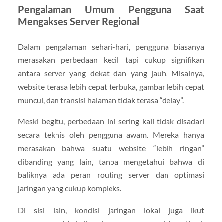
Pengalaman Umum Pengguna Saat
Mengakses Server Regional
Dalam pengalaman sehari-hari, pengguna biasanya
merasakan perbedaan kecil tapi cukup signifikan
antara server yang dekat dan yang jauh. Misalnya,
website terasa lebih cepat terbuka, gambar lebih cepat
muncul, dan transisi halaman tidak terasa “delay”.
Meski begitu, perbedaan ini sering kali tidak disadari
secara teknis oleh pengguna awam. Mereka hanya
merasakan bahwa suatu website “lebih ringan”
dibanding yang lain, tanpa mengetahui bahwa di
baliknya ada peran routing server dan optimasi
jaringan yang cukup kompleks.
Di sisi lain, kondisi jaringan lokal juga ikut