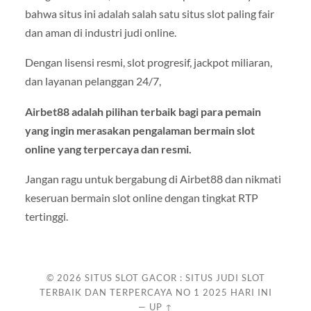
bahwa situs ini adalah salah satu situs slot paling fair
dan aman di industri judi online.
Dengan lisensi resmi, slot progresif, jackpot miliaran,
dan layanan pelanggan 24/7,
Airbet88 adalah pilihan terbaik bagi para pemain
yang ingin merasakan pengalaman bermain slot
online yang terpercaya dan resmi.
Jangan ragu untuk bergabung di Airbet88 dan nikmati
keseruan bermain slot online dengan tingkat RTP
tertinggi.
© 2026
SITUS SLOT GACOR : SITUS JUDI SLOT
TERBAIK DAN TERPERCAYA NO 1 2025 HARI INI
—
UP ↑