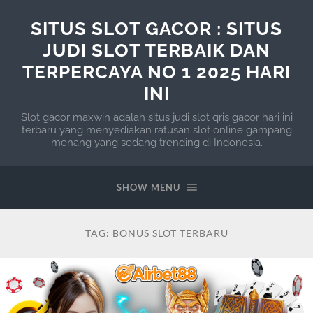
SITUS SLOT GACOR : SITUS
JUDI SLOT TERBAIK DAN
TERPERCAYA NO 1 2025 HARI
INI
Slot gacor maxwin adalah situs judi slot qris gacor hari ini
terbaru yang menyediakan ratusan slot online gampang
menang yang sedang trending di Indonesia.
SHOW MENU
TAG:
BONUS SLOT TERBARU