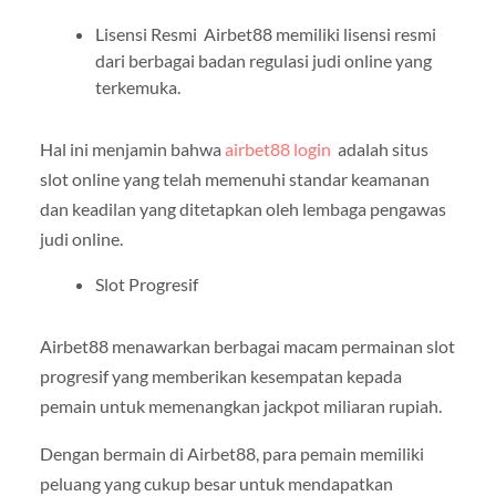
Lisensi Resmi Airbet88 memiliki lisensi resmi
dari berbagai badan regulasi judi online yang
terkemuka.
Hal ini menjamin bahwa
airbet88 login
adalah situs
slot online yang telah memenuhi standar keamanan
dan keadilan yang ditetapkan oleh lembaga pengawas
judi online.
Slot Progresif
Airbet88 menawarkan berbagai macam permainan slot
progresif yang memberikan kesempatan kepada
pemain untuk memenangkan jackpot miliaran rupiah.
Dengan bermain di Airbet88, para pemain memiliki
peluang yang cukup besar untuk mendapatkan