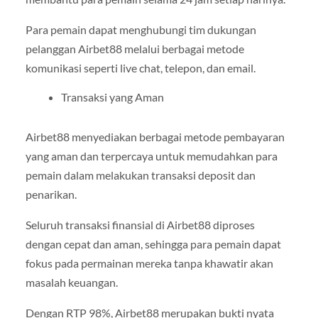
Para pemain dapat menghubungi tim dukungan
pelanggan Airbet88 melalui berbagai metode
komunikasi seperti live chat, telepon, dan email.
Transaksi yang Aman
Airbet88 menyediakan berbagai metode pembayaran
yang aman dan terpercaya untuk memudahkan para
pemain dalam melakukan transaksi deposit dan
penarikan.
Seluruh transaksi finansial di Airbet88 diproses
dengan cepat dan aman, sehingga para pemain dapat
fokus pada permainan mereka tanpa khawatir akan
masalah keuangan.
Dengan RTP 98%, Airbet88 merupakan bukti nyata