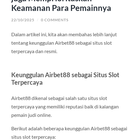
Keamanan Para Pemainnya
22/10/2025
/
0 COMMENTS
Dalam artikel ini, kita akan membahas lebih lanjut
tentang keunggulan Airbet88 sebagai situs slot
terpercaya dan resmi.
Keunggulan Airbet88 sebagai Situs Slot
Terpercaya
Airbet88 dikenal sebagai salah satu situs slot
terpercaya yang memiliki reputasi baik di kalangan
pemain judi online.
Berikut adalah beberapa keunggulan Airbet88 sebagai
situs slot terpercaya: