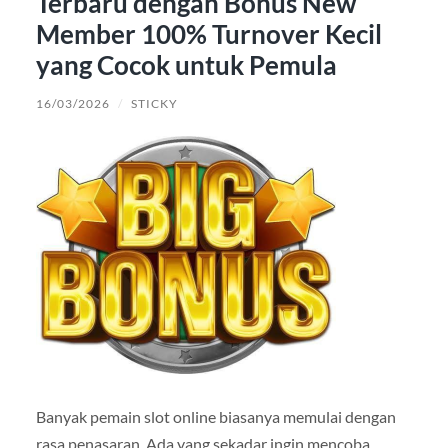
Terbaru dengan Bonus New
Member 100% Turnover Kecil
yang Cocok untuk Pemula
16/03/2026
/
STICKY
Banyak pemain slot online biasanya memulai dengan
rasa penasaran. Ada yang sekadar ingin mencoba