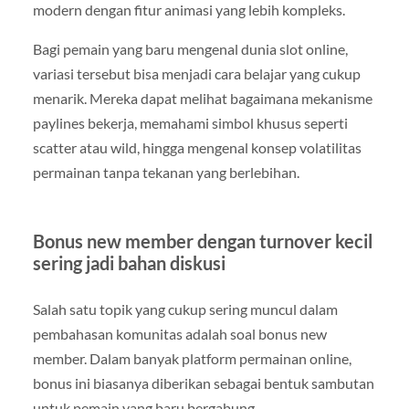
modern dengan fitur animasi yang lebih kompleks.
Bagi pemain yang baru mengenal dunia slot online,
variasi tersebut bisa menjadi cara belajar yang cukup
menarik. Mereka dapat melihat bagaimana mekanisme
paylines bekerja, memahami simbol khusus seperti
scatter atau wild, hingga mengenal konsep volatilitas
permainan tanpa tekanan yang berlebihan.
Bonus new member dengan turnover kecil
sering jadi bahan diskusi
Salah satu topik yang cukup sering muncul dalam
pembahasan komunitas adalah soal bonus new
member. Dalam banyak platform permainan online,
bonus ini biasanya diberikan sebagai bentuk sambutan
untuk pemain yang baru bergabung.