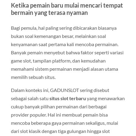
Ketika pemain baru mulai mencari tempat
bermain yang terasa nyaman
Bagi pemula, hal paling sering dibicarakan biasanya
bukan soal kemenangan besar, melainkan soal
kenyamanan saat pertama kali mencoba permainan.
Banyak pemain menyebut bahwa faktor seperti variasi
game slot, tampilan platform, dan kemudahan
memahami sistem permainan menjadi alasan utama
memilih sebuah situs.
Dalam konteks ini, GADUNSLOT sering disebut
sebagai salah satu
situs slot terbaru
yang menawarkan
cukup banyak pilihan permainan dari berbagai
provider populer. Hal ini membuat pemain bisa
mencoba beberapa gaya permainan sekaligus, mulai
dari slot klasik dengan tiga gulungan hingga slot