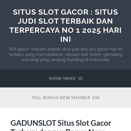
SITUS SLOT GACOR : SITUS
JUDI SLOT TERBAIK DAN
TERPERCAYA NO 1 2025 HARI
INI
Slot gacor maxwin adalah situs judi slot qris gacor hari ini
terbaru yang menyediakan ratusan slot online gampang
menang yang sedang trending di Indonesia.
SHOW MENU
TAG:
BONUS NEW MEMBER 100
GADUNSLOT Situs Slot Gacor