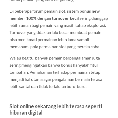
Di beberapa forum pemain slot, sistem
bonus new
member 100% dengan turnover kecil
sering dianggap
lebih ramah bagi pemain yang masih tahap eksplorasi.
Turnover yang tidak terlalu besar membuat pemain
bisa menikmati permainan lebih lama sambil
memahami pola permainan slot yang mereka coba.
Walau begitu, banyak pemain berpengalaman juga
sering mengingatkan bahwa bonus hanyalah fitur
tambahan. Pemahaman terhadap permainan tetap
menjadi hal utama agar pengalaman bermain terasa
lebih santai dan tidak terlalu terburu-buru.
Slot online sekarang lebih terasa seperti
hiburan digital