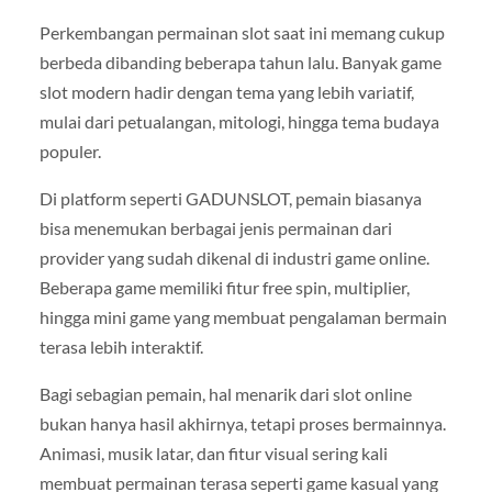
Perkembangan permainan slot saat ini memang cukup
berbeda dibanding beberapa tahun lalu. Banyak game
slot modern hadir dengan tema yang lebih variatif,
mulai dari petualangan, mitologi, hingga tema budaya
populer.
Di platform seperti GADUNSLOT, pemain biasanya
bisa menemukan berbagai jenis permainan dari
provider yang sudah dikenal di industri game online.
Beberapa game memiliki fitur free spin, multiplier,
hingga mini game yang membuat pengalaman bermain
terasa lebih interaktif.
Bagi sebagian pemain, hal menarik dari slot online
bukan hanya hasil akhirnya, tetapi proses bermainnya.
Animasi, musik latar, dan fitur visual sering kali
membuat permainan terasa seperti game kasual yang