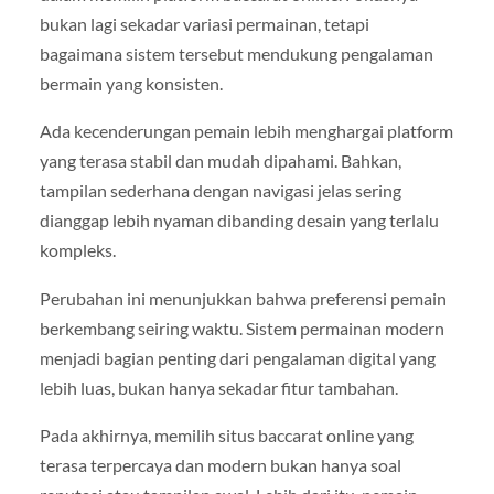
bukan lagi sekadar variasi permainan, tetapi
bagaimana sistem tersebut mendukung pengalaman
bermain yang konsisten.
Ada kecenderungan pemain lebih menghargai platform
yang terasa stabil dan mudah dipahami. Bahkan,
tampilan sederhana dengan navigasi jelas sering
dianggap lebih nyaman dibanding desain yang terlalu
kompleks.
Perubahan ini menunjukkan bahwa preferensi pemain
berkembang seiring waktu. Sistem permainan modern
menjadi bagian penting dari pengalaman digital yang
lebih luas, bukan hanya sekadar fitur tambahan.
Pada akhirnya, memilih situs baccarat online yang
terasa terpercaya dan modern bukan hanya soal