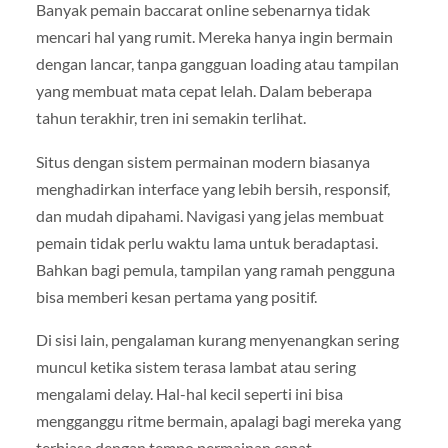
Banyak pemain baccarat online sebenarnya tidak
mencari hal yang rumit. Mereka hanya ingin bermain
dengan lancar, tanpa gangguan loading atau tampilan
yang membuat mata cepat lelah. Dalam beberapa
tahun terakhir, tren ini semakin terlihat.
Situs dengan sistem permainan modern biasanya
menghadirkan interface yang lebih bersih, responsif,
dan mudah dipahami. Navigasi yang jelas membuat
pemain tidak perlu waktu lama untuk beradaptasi.
Bahkan bagi pemula, tampilan yang ramah pengguna
bisa memberi kesan pertama yang positif.
Di sisi lain, pengalaman kurang menyenangkan sering
muncul ketika sistem terasa lambat atau sering
mengalami delay. Hal-hal kecil seperti ini bisa
mengganggu ritme bermain, apalagi bagi mereka yang
terbiasa dengan tempo permainan cepat.