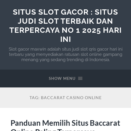
SITUS SLOT GACOR : SITUS
JUDI SLOT TERBAIK DAN
TERPERCAYA NO 1 2025 HARI
INI
Slot gacor maxwin adalah situs judi slot qris gacor hari ini
terbaru yang menyediakan ratusan slot online gampang
menang yang sedang trending di Indonesia.
SHOW MENU
TAG:
BACCARAT CASINO ONLINE
Panduan Memilih Situs Baccarat