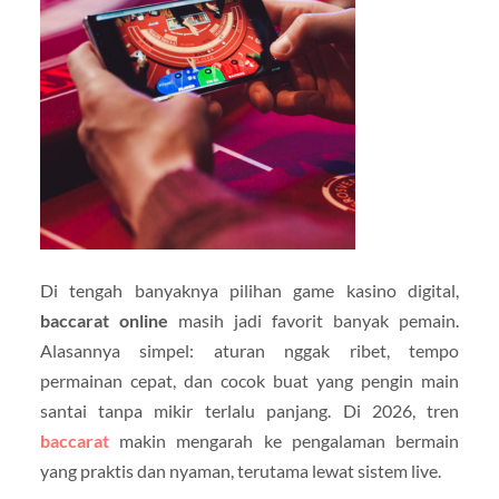
Di tengah banyaknya pilihan game kasino digital,
baccarat online
masih jadi favorit banyak pemain.
Alasannya simpel: aturan nggak ribet, tempo
permainan cepat, dan cocok buat yang pengin main
santai tanpa mikir terlalu panjang. Di 2026, tren
baccarat
makin mengarah ke pengalaman bermain
yang praktis dan nyaman, terutama lewat sistem live.