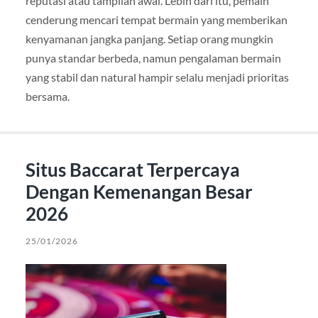
reputasi atau tampilan awal. Lebih dari itu, pemain
cenderung mencari tempat bermain yang memberikan
kenyamanan jangka panjang. Setiap orang mungkin
punya standar berbeda, namun pengalaman bermain
yang stabil dan natural hampir selalu menjadi prioritas
bersama.
Situs Baccarat Terpercaya
Dengan Kemenangan Besar
2026
25/01/2026