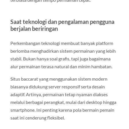
Saat teknologi dan pengalaman pengguna
berjalan beriringan
Perkembangan teknologi membuat banyak platform
berlomba menghadirkan sistem permainan yang lebih
stabil. Bukan hanya soal grafis, tapi juga bagaimana
alur permainan terasa natural dan minim hambatan.
Situs baccarat yang menggunakan sistem modern
biasanya didukung server responsif serta desain
adaptif. Artinya, permainan tetap nyaman diakses
melalui berbagai perangkat, mulai dari desktop hingga
smartphone. Ini penting karena pola bermain pemain
saat ini cenderung fleksibel.