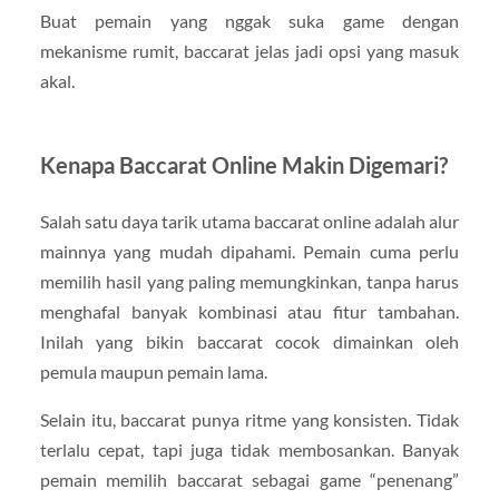
Buat pemain yang nggak suka game dengan
mekanisme rumit, baccarat jelas jadi opsi yang masuk
akal.
Kenapa Baccarat Online Makin Digemari?
Salah satu daya tarik utama baccarat online adalah alur
mainnya yang mudah dipahami. Pemain cuma perlu
memilih hasil yang paling memungkinkan, tanpa harus
menghafal banyak kombinasi atau fitur tambahan.
Inilah yang bikin baccarat cocok dimainkan oleh
pemula maupun pemain lama.
Selain itu, baccarat punya ritme yang konsisten. Tidak
terlalu cepat, tapi juga tidak membosankan. Banyak
pemain memilih baccarat sebagai game “penenang”