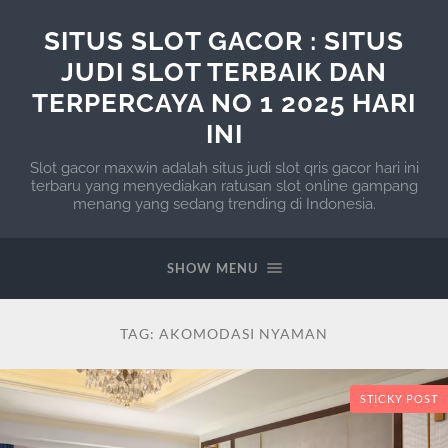
SITUS SLOT GACOR : SITUS
JUDI SLOT TERBAIK DAN
TERPERCAYA NO 1 2025 HARI
INI
Slot gacor maxwin adalah situs judi slot qris gacor hari ini
terbaru yang menyediakan ratusan slot online gampang
menang yang sedang trending di Indonesia.
SHOW MENU
TAG:
AKOMODASI NYAMAN
STICKY POST