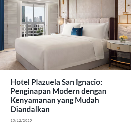
Hotel Plazuela San Ignacio:
Penginapan Modern dengan
Kenyamanan yang Mudah
Diandalkan
13/12/2025