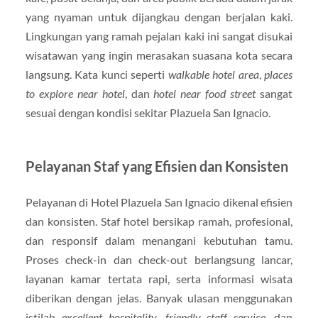
yang nyaman untuk dijangkau dengan berjalan kaki.
Lingkungan yang ramah pejalan kaki ini sangat disukai
wisatawan yang ingin merasakan suasana kota secara
langsung. Kata kunci seperti
walkable hotel area
,
places
to explore near hotel
, dan
hotel near food street
sangat
sesuai dengan kondisi sekitar Plazuela San Ignacio.
Pelayanan Staf yang Efisien dan Konsisten
Pelayanan di Hotel Plazuela San Ignacio dikenal efisien
dan konsisten. Staf hotel bersikap ramah, profesional,
dan responsif dalam menangani kebutuhan tamu.
Proses check-in dan check-out berlangsung lancar,
layanan kamar tertata rapi, serta informasi wisata
diberikan dengan jelas. Banyak ulasan menggunakan
istilah
excellent hospitality
,
friendly staff service
, dan