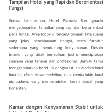
Tampilan Hotel yang Rapi dan Berorientasi
Fungsi
Secara keseluruhan, Hotel Plazuela San Ignacio
mengedepankan tampilan yang rapi dan berorientasi
pada fungsi. Area lobby dirancang dengan tata ruang
yang jelas, pencahayaan hangat, serta furnitur
sederhana yang mendukung kenyamanan. Desain
interior yang tidak berlebihan justru menciptakan
suasana yang tenang dan profesional. Banyak tamu
menggambarkan hotel ini dengan istilah
modern hotel
interior
,
clean accommodation
, dan
comfortable hotel
atmosphere
, yang mencerminkan kesan visual yang
konsisten.
Kamar dengan Kenyamanan Stabil untuk