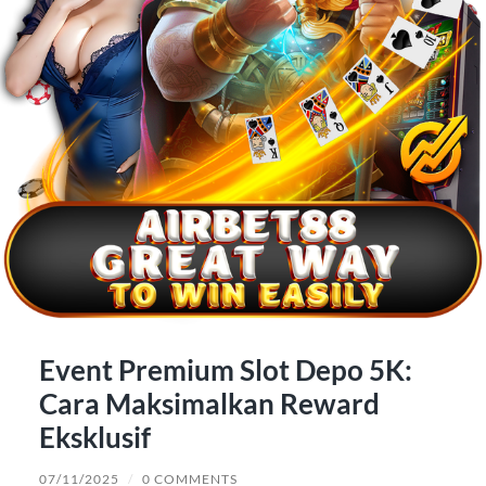
Event Premium Slot Depo 5K:
Cara Maksimalkan Reward
Eksklusif
07/11/2025
/
0 COMMENTS