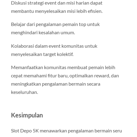
Diskusi strategi event dan misi harian dapat
membantu menyelesaikan misi lebih efisien.
Belajar dari pengalaman pemain top untuk
menghindari kesalahan umum.
Kolaborasi dalam event komunitas untuk
menyelesaikan target kolektif.
Memanfaatkan komunitas membuat pemain lebih
cepat memahami fitur baru, optimalkan reward, dan
meningkatkan pengalaman bermain secara
keseluruhan.
Kesimpulan
Slot Depo 5K menawarkan pengalaman bermain seru