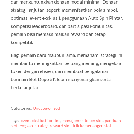
dan menguntungkan dengan modal minimal. Dengan
strategi lanjutan, seperti memanfaatkan pola simbol,
optimasi event eksklusif, penggunaan Auto Spin Pintar,
kompetisi leaderboard, dan partisipasi komunitas,
pemain bisa memaksimalkan reward dan tetap
kompetitif.
Bagi pemain baru maupun lama, memahami strategi ini
membantu meningkatkan peluang menang, mengelola
token dengan efisien, dan membuat pengalaman
bermain Slot Depo 5K lebih menyenangkan serta
berkelanjutan.
Categories:
Uncategorized
Tags:
event eksklusif online
,
manajemen token slot
,
panduan
slot lengkap
,
strategi reward slot
,
trik kemenangan slot